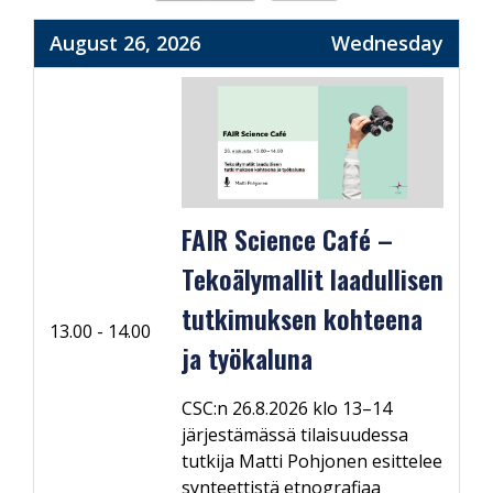
August 26, 2026
Wednesday
FAIR Science Café –
Tekoälymallit laadullisen
tutkimuksen kohteena
13.00 - 14.00
ja työkaluna
CSC:n 26.8.2026 klo 13–14
järjestämässä tilaisuudessa
tutkija Matti Pohjonen esittelee
synteettistä etnografiaa