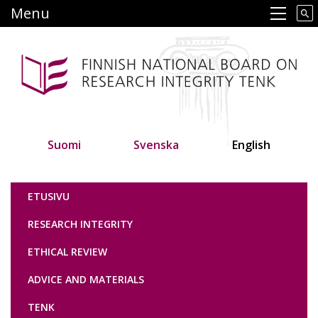
Skip
Menu
Main navigation
to
main
content
Suomi
Svenska
English
Tutkimuseettinen neuvottelukunta
ETUSIVU
RESEARCH INTEGRITY
ETHICAL REVIEW
ADVICE AND MATERIALS
TENK