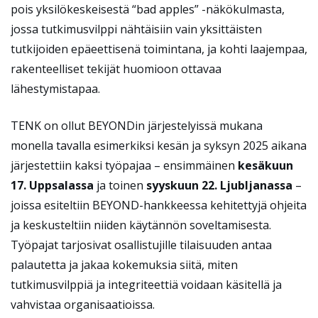
pois yksilökeskeisestä “bad apples” -näkökulmasta,
jossa tutkimusvilppi nähtäisiin vain yksittäisten
tutkijoiden epäeettisenä toimintana, ja kohti laajempaa,
rakenteelliset tekijät huomioon ottavaa
lähestymistapaa.
TENK on ollut BEYONDin järjestelyissä mukana
monella tavalla esimerkiksi kesän ja syksyn 2025 aikana
järjestettiin kaksi työpajaa – ensimmäinen
kesäkuun
17. Uppsalassa
ja toinen
syyskuun 22. Ljubljanassa
–
joissa esiteltiin BEYOND-hankkeessa kehitettyjä ohjeita
ja keskusteltiin niiden käytännön soveltamisesta.
Työpajat tarjosivat osallistujille tilaisuuden antaa
palautetta ja jakaa kokemuksia siitä, miten
tutkimusvilppiä ja integriteettiä voidaan käsitellä ja
vahvistaa organisaatioissa.