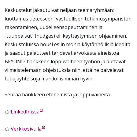
Keskustelut jakautuivat neljään teemaryhmään:
luottamus tieteeseen, vastuullisen tutkimusympäristön
rakentaminen, uudelleensopeuttaminen ja
“tuuppaisut” (nudges) eli käyttäytymisen ohjaaminen.
Keskusteluissa nousi esiin monia käytännöllisiä ideoita
ja saadut palautteet tarjoavat arvokasta aineistoa
BEYOND-hankkeen loppuvaiheen työhön ja auttavat
viimeistelemään ohjeistuksia niin, että ne palvelevat
tutkijayhteisöjä mahdollisimman hyvin.
Seuraa hankkeen etenemistä ja loppuvaiheita:
👉
LinkedInissä
👉
Verkkosivulla