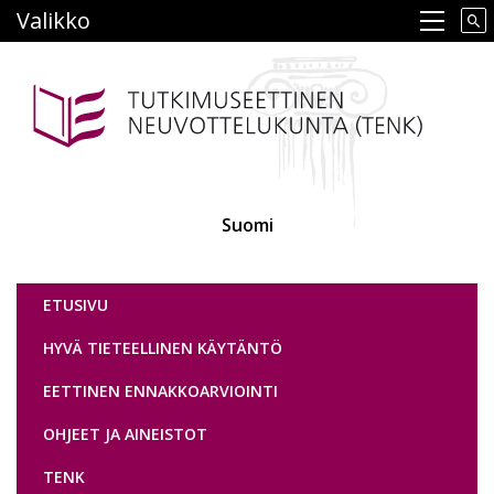
Hyppää
Valikko
Main navigation
pääsisältöön
Suomi
Tutkimuseettinen neuvottelukunta
ETUSIVU
HYVÄ TIETEELLINEN KÄYTÄNTÖ
EETTINEN ENNAKKOARVIOINTI
OHJEET JA AINEISTOT
TENK