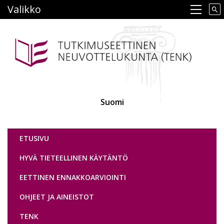
Hyppää
Valikko
Main navigation
pääsisältöön
Suomi
Tutkimuseettinen neuvottelukunta
ETUSIVU
HYVÄ TIETEELLINEN KÄYTÄNTÖ
EETTINEN ENNAKKOARVIOINTI
OHJEET JA AINEISTOT
TENK