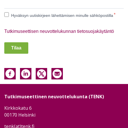
*
Hyväksyn uutiskirjeen lähettämisen minulle sähköpostilla
Tutkimuseettisen neuvottelukunnan tietosuojakäytäntö
Tilaa
Tutkimuseettinen neuvottelukunta (TENK)
Kirkkokatu 6
00170 Helsinki
tenk(at)tenk.fi