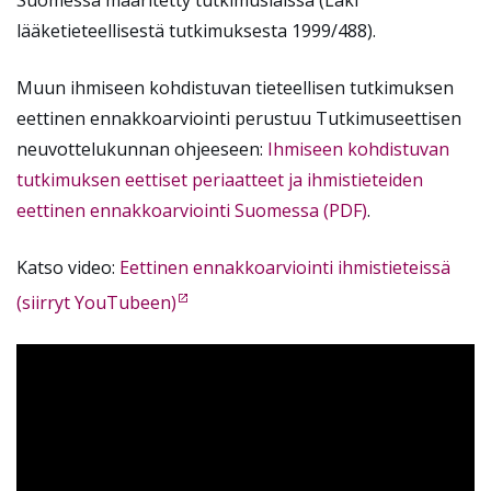
lääketieteellisestä tutkimuksesta 1999/488).
Muun ihmiseen kohdistuvan tieteellisen tutkimuksen
eettinen ennakkoarviointi perustuu Tutkimuseettisen
neuvottelukunnan ohjeeseen:
Ihmiseen kohdistuvan
tutkimuksen eettiset periaatteet ja ihmistieteiden
eettinen ennakkoarviointi Suomessa (PDF)
.
Katso video:
Eettinen ennakkoarviointi ihmistieteissä
(siirryt YouTubeen)