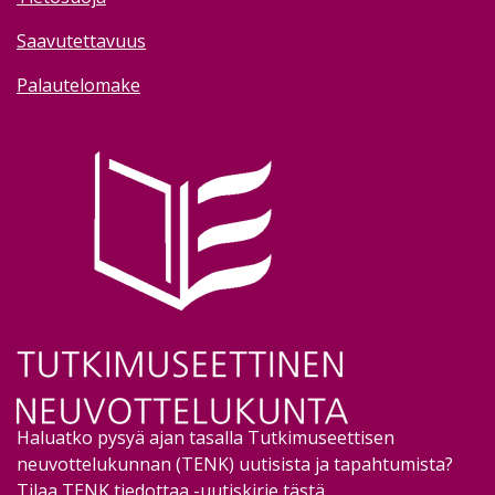
Saavutettavuus
Palautelomake
Image
Haluatko pysyä ajan tasalla Tutkimuseettisen
neuvottelukunnan (TENK) uutisista ja tapahtumista?
Tilaa TENK tiedottaa -uutiskirje tästä
.