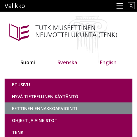
Hyppää
Valikko
Main navigation
pääsisältöön
Suomi
Svenska
English
Tutkimuseettinen neuvottelukunta
ETUSIVU
HYVÄ TIETEELLINEN KÄYTÄNTÖ
EETTINEN ENNAKKOARVIOINTI
OHJEET JA AINEISTOT
TENK