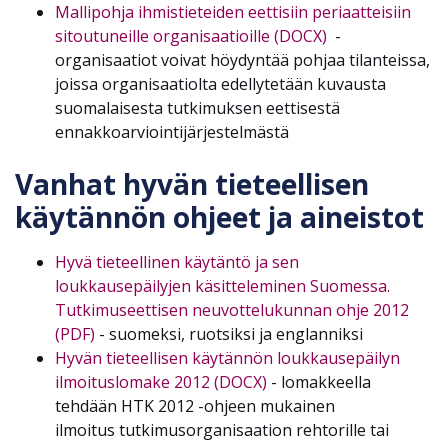
Mallipohja ihmistieteiden eettisiin periaatteisiin
sitoutuneille organisaatioille (DOCX)
-
organisaatiot voivat höydyntää pohjaa tilanteissa,
joissa organisaatiolta edellytetään kuvausta
suomalaisesta tutkimuksen eettisestä
ennakkoarviointijärjestelmästä
Vanhat hyvän tieteellisen
käytännön ohjeet ja aineistot
Hyvä tieteellinen käytäntö ja sen
loukkausepäilyjen käsitteleminen Suomessa.
Tutkimuseettisen neuvottelukunnan ohje 2012
(PDF)
- suomeksi, ruotsiksi ja englanniksi
Hyvän tieteellisen käytännön loukkausepäilyn
ilmoituslomake 2012 (DOCX)
- lomakkeella
tehdään HTK 2012 -ohjeen mukainen
ilmoitus tutkimusorganisaation rehtorille tai