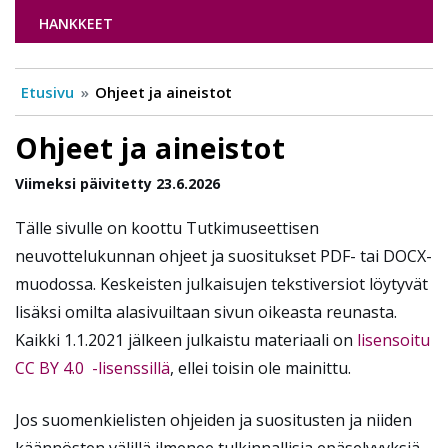
HANKKEET
Etusivu
Ohjeet ja aineistot
Ohjeet ja aineistot
Viimeksi päivitetty 23.6.2026
Tälle sivulle on koottu Tutkimuseettisen
neuvottelukunnan ohjeet ja suositukset PDF- tai DOCX-
muodossa. Keskeisten julkaisujen tekstiversiot löytyvät
lisäksi omilta alasivuiltaan sivun oikeasta reunasta.
Kaikki 1.1.2021 jälkeen julkaistu materiaali on
lisensoitu
CC BY 4.0 -lisenssillä
, ellei toisin ole mainittu.
Jos suomenkielisten ohjeiden ja suositusten ja niiden
käännösten välillä ilmenee tulkinnallisia epäselvyyksiä,