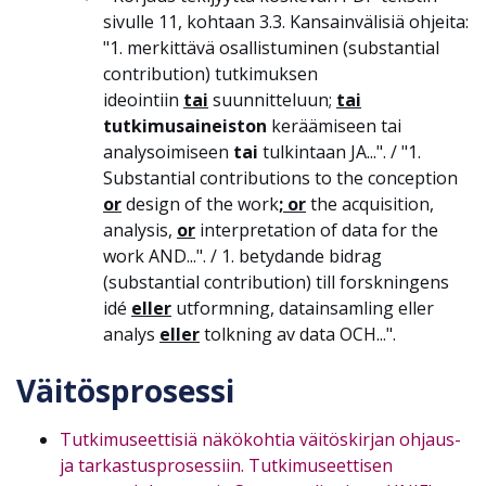
sivulle 11, kohtaan 3.3. Kansainvälisiä ohjeita:
"1. merkittävä osallistuminen (substantial
contribution) tutkimuksen
ideointiin
tai
suunnitteluun;
tai
tutkimusaineiston
keräämiseen tai
analysoimiseen
tai
tulkintaan JA...". / "
1.
Substantial contributions to the conception
or
design of the work
; or
the acquisition,
analysis,
or
interpretation of data for the
work AND...". /
1. betydande bidrag
(substantial contribution) till forskningens
idé
eller
utformning, datainsamling eller
analys
eller
tolkning av data OCH...".
Väitösprosessi
Tutkimuseettisiä näkökohtia väitöskirjan ohjaus-
ja tarkastusprosessiin. Tutkimuseettisen