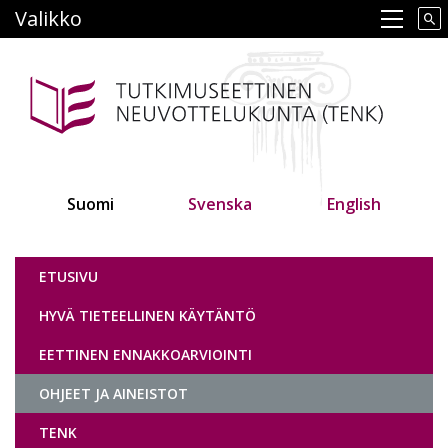
Hyppää
Valikko
Main navigation
pääsisältöön
Suomi
Svenska
English
Tutkimuseettinen neuvottelukunta
ETUSIVU
HYVÄ TIETEELLINEN KÄYTÄNTÖ
EETTINEN ENNAKKOARVIOINTI
OHJEET JA AINEISTOT
TENK