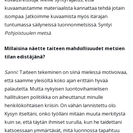
kuvaamastamme materiaalista kannattaa tehdä jotain
isompaa. Jatkoimme
kuvaamista myös itärajan
tuntumassa säilyneissä luonnonmetsissä. Syntyi
Pohjoistuulen metsä
.
Millaisina näette taiteen mahdollisuudet metsien
tilan edistäjänä?
Sanni:
Taiteen tekeminen on siinä mielessä motivoivaa,
että saamme yleisöltä koko ajan erittäin hyvää
palautetta. Mutta nykyisen luontovihamielisen
hallituksen politiikka on aiheuttanut minulle
henkilökohtaisen kriisin. On vähän lannistettu olo.
Kysyn itseltäni, onko työlläni mitään muuta merkitystä
kuin se, että täytän ihmiset surulla, kun he taidettani
katsoessaan ymmärtävät, mitä luonnossa tapahtuu.