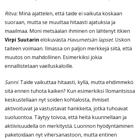
Ritva:
Minä ajattelen, että taide ei vaikuta koskaan
suoraan, mutta se muuttaa hitaasti ajatuksia ja
maailmaa. Moni metsäalan ihminen on lähtenyt itkien
Virpi Suutarin
elokuvasta
Havumetsän lapset
. Uskon
taiteen voimaan. Ilmassa on paljon merkkejä siitä, että
muutos on mahdollinen. Esimerkiksi jokia
ennallistetaan vaelluskaloille.
Sanni
: Taide vaikuttaa hitaasti, kyllä, mutta ehdimmekö
sitä ennen tuhota kaiken? Kun esimerkiksi Ilomantsissa
keskustellaan nyt soiden kohtalosta, ihmiset
aktivoituvat ja vastustavat hankkeita, jotka tuhoavat
suoluontoa. Täytyy toivoa, että heitä kuunnellaan ja
aktiivisuudella on merkitystä. Luonnon hyödyntäminen
paketoidaan nyt vihersanastoon, mutta entinen