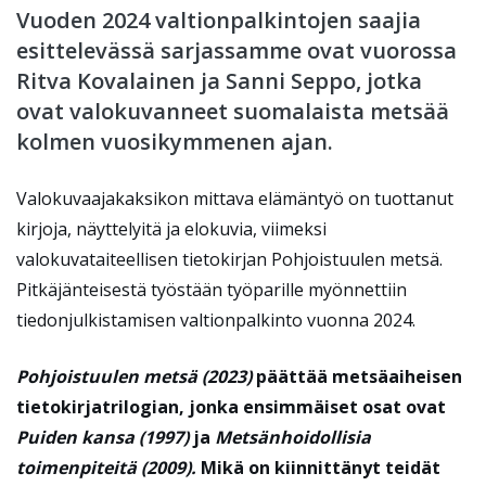
Vuoden 2024 valtionpalkintojen saajia
esittelevässä sarjassamme ovat vuorossa
Ritva Kovalainen ja Sanni Seppo, jotka
ovat valokuvanneet suomalaista metsää
kolmen vuosikymmenen ajan.
Valokuvaajakaksikon mittava elämäntyö on tuottanut
kirjoja, näyttelyitä ja elokuvia, viimeksi
valokuvataiteellisen tietokirjan Pohjoistuulen metsä.
Pitkäjänteisestä työstään työparille myönnettiin
tiedonjulkistamisen valtionpalkinto vuonna 2024.
Pohjoistuulen metsä (2023)
päättää metsäaiheisen
tietokirjatrilogian, jonka ensimmäiset osat ovat
Puiden kansa (1997)
ja
Metsänhoidollisia
toimenpiteitä (2009).
Mikä on kiinnittänyt teidät