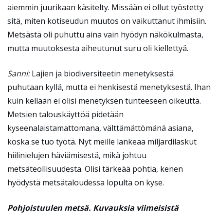
aiemmin juurikaan käsitelty. Missään ei ollut työstetty
sitä, miten kotiseudun muutos on vaikuttanut ihmisiin.
Metsästä oli puhuttu aina vain hyödyn näkökulmasta,
mutta muutoksesta aiheutunut suru oli kiellettyä.
Sanni:
Lajien ja biodiversiteetin menetyksestä
puhutaan kyllä, mutta ei henkisestä menetyksestä. Ihan
kuin kellään ei olisi menetyksen tunteeseen oikeutta.
Metsien talouskäyttöä pidetään
kyseenalaistamattomana, välttämättömänä asiana,
koska se tuo työtä. Nyt meille lankeaa miljardilaskut
hiilinielujen häviämisestä, mikä johtuu
metsäteollisuudesta. Olisi tärkeää pohtia, kenen
hyödystä metsätaloudessa lopulta on kyse.
Pohjoistuulen metsä. Kuvauksia viimeisistä