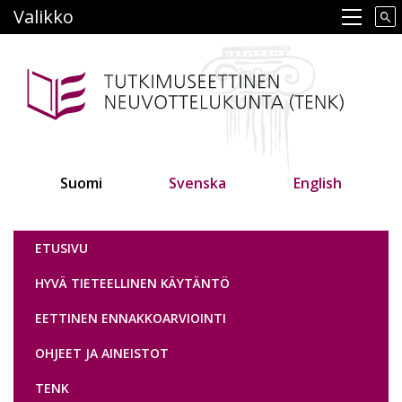
Hyppää
Valikko
Main navigation
pääsisältöön
Suomi
Svenska
English
Tutkimuseettinen neuvottelukunta
ETUSIVU
HYVÄ TIETEELLINEN KÄYTÄNTÖ
EETTINEN ENNAKKOARVIOINTI
OHJEET JA AINEISTOT
TENK