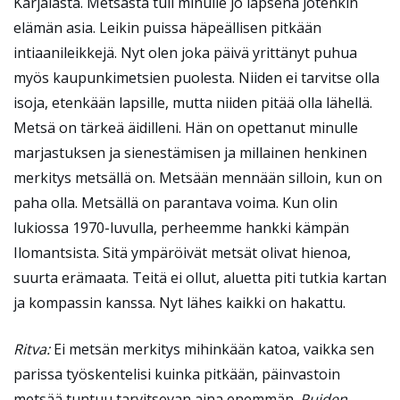
Karjalasta. Metsästä tuli minulle jo lapsena jotenkin
elämän asia. Leikin puissa häpeällisen pitkään
intiaanileikkejä. Nyt olen joka päivä yrittänyt puhua
myös kaupunkimetsien puolesta. Niiden ei tarvitse olla
isoja, etenkään lapsille, mutta niiden pitää olla lähellä.
Metsä on tärkeä äidilleni. Hän on opettanut minulle
marjastuksen ja sienestämisen ja millainen henkinen
merkitys metsällä on. Metsään mennään silloin, kun on
paha olla. Metsällä on parantava voima. Kun olin
lukiossa 1970-luvulla, perheemme hankki kämpän
Ilomantsista. Sitä ympäröivät metsät olivat hienoa,
suurta erämaata. Teitä ei ollut, aluetta piti tutkia kartan
ja kompassin kanssa. Nyt lähes kaikki on hakattu.
Ritva:
Ei metsän merkitys mihinkään katoa, vaikka sen
parissa työskentelisi kuinka pitkään, päinvastoin
metsää tuntuu tarvitsevan aina enemmän.
Puiden