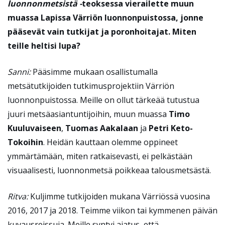
luonnonmetsistä -
teoksessa vierailette muun
muassa Lapissa Värriön luonnonpuistossa, jonne
pääsevät vain tutkijat ja poronhoitajat. Miten
teille heltisi lupa?
Sanni:
Pääsimme mukaan osallistumalla
metsätutkijoiden tutkimusprojektiin Värriön
luonnonpuistossa. Meille on ollut tärkeää tutustua
juuri metsäasiantuntijoihin, muun muassa
Timo
Kuuluvaiseen
,
Tuomas Aakalaan
ja
Petri Keto-
Tokoihin
. Heidän kauttaan olemme oppineet
ymmärtämään, miten ratkaisevasti, ei pelkästään
visuaalisesti, luonnonmetsä poikkeaa talousmetsästä.
Ritva:
Kuljimme tutkijoiden mukana Värriössä vuosina
2016, 2017 ja 2018. Teimme viikon tai kymmenen päivän
kuvausreissuja. Meille syntyi ajatus, että