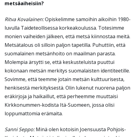
metsäaiheisiin?
Ritva Kovalainen:
Opiskelimme samoihin aikoihin 1980-
luvulla Taideteollisessa korkeakoulussa. Totesimme
monien vaiheiden jälkeen, että metsä kiinnostaa meitä.
Metsätalous oli silloin paljon tapetilla. Puhuttiin, että
suomalainen metsänhoito on maailman parasta.
Molempia ärsytti se, että keskusteluista puuttui
kokonaan metsän merkitys suomalaisten identiteetille.
Sovimme, että teemme jotain metsän kulttuurisesta,
henkisestä merkityksestä. Olin lukenut nuorena paljon
eräkirjoja ja haikaillut, että perheemme muuttaisi
Kirkkonummen-kodista Itä-Suomeen, jossa olisi
loppumattomia erämaita.
Sanni Seppo:
Minä olen kotoisin Joensuusta Pohjois-