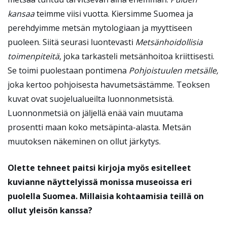
kansaa
teimme viisi vuotta. Kiersimme Suomea ja
perehdyimme metsän mytologiaan ja myyttiseen
puoleen. Siitä seurasi luontevasti
Metsänhoidollisia
toimenpiteitä
, joka tarkasteli metsänhoitoa kriittisesti.
Se toimi puolestaan pontimena
Pohjoistuulen metsälle,
joka kertoo pohjoisesta havumetsästämme. Teoksen
kuvat ovat suojelualueilta luonnonmetsistä.
Luonnonmetsiä on jäljellä enää vain muutama
prosentti maan koko metsäpinta-alasta. Metsän
muutoksen näkeminen on ollut järkytys.
Olette tehneet paitsi kirjoja myös esitelleet
kuvianne näyttelyissä monissa museoissa eri
puolella Suomea. Millaisia kohtaamisia teillä on
ollut yleisön kanssa?