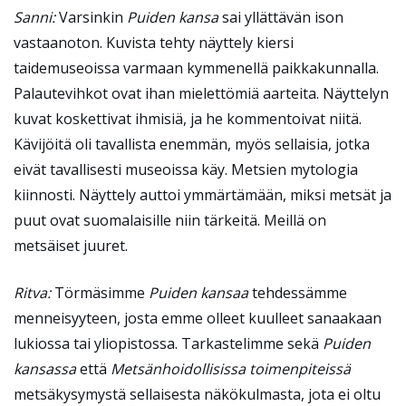
Sanni:
Varsinkin
Puiden kansa
sai yllättävän ison
vastaanoton. Kuvista tehty näyttely kiersi
taidemuseoissa varmaan kymmenellä paikkakunnalla.
Palautevihkot ovat ihan mielettömiä aarteita. Näyttelyn
kuvat koskettivat ihmisiä, ja he kommentoivat niitä.
Kävijöitä oli tavallista enemmän, myös sellaisia, jotka
eivät tavallisesti museoissa käy. Metsien mytologia
kiinnosti. Näyttely auttoi ymmärtämään, miksi metsät ja
puut ovat suomalaisille niin tärkeitä. Meillä on
metsäiset juuret.
Ritva:
Törmäsimme
Puiden kansaa
tehdessämme
menneisyyteen, josta emme olleet kuulleet sanaakaan
lukiossa tai yliopistossa. Tarkastelimme sekä
Puiden
kansassa
että
Metsänhoidollisissa toimenpiteissä
metsäkysymystä sellaisesta näkökulmasta, jota ei oltu