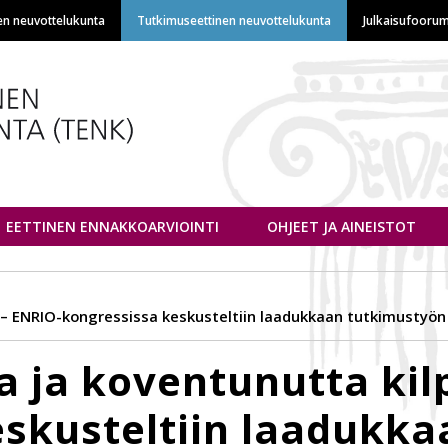
Hyppää
en neuvottelukunta
Tutkimuseettinen neuvottelukunta
Julkaisufoorum
pääsisältöön
euvottelukunta
EETTINEN ENNAKKOARVIOINTI
OHJEET JA AINEISTOT
 – ENRIO-kongressissa keskusteltiin laadukkaan tutkimustyön 
a ja koventunutta kil
eskusteltiin laadukka