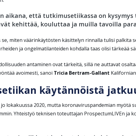
 aikana, että tutkimusetiikassa on kysymys 
ävät kehittää, kouluttaa ja muilla tavoilla pa
e, miten väärinkäytösten käsittelyn rinnalla tulisi palkita s
iden ja ongelmatilanteiden kohdalla taas olisi tärkeää säily
llisuuden antaminen ovat tärkeitä, sillä ne auttavat osaltaa
yöntää avoimesti, sanoi
Tricia Bertram-Gallant
Kalifornian
etiikan käytännöistä jatku
 jo lokakuussa 2020, mutta koronaviruspandemian myötä suunn
mmin. Yhteistyö teknisen toteuttajan ProspectumLIVEn ja ko