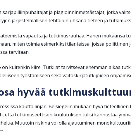
ös sarjapilliinpuhaltajat ja plagioinninmetsästäjät, jotka val
äilyjen järjestelmällisen tehtailun uhkana tieteen ja tutkimuk
kateemista vapautta ja tutkimusrauhaa. Hänen mukaansa tut
an, miten toimia esimerkiksi tilanteissa, joissa poliittinen 
ssa tarvitaan.
te on kuitenkin kiire. Tutkijat tarvitsevat enemmän aikaa tu
elliseen työstämiseen sekä väitöskirjatutkijoiden ohjaamis
osa hyvää tutkimuskulttuu
sissa kautta linjan. Beisiegelin mukaan hyvä tieteellinen k
ti, että tutkimuseettisen koulutuksen tulisi kannustaa ymmär
elua. Muutoin riskinä voi olla ajautuminen monokulttuuriin
n.