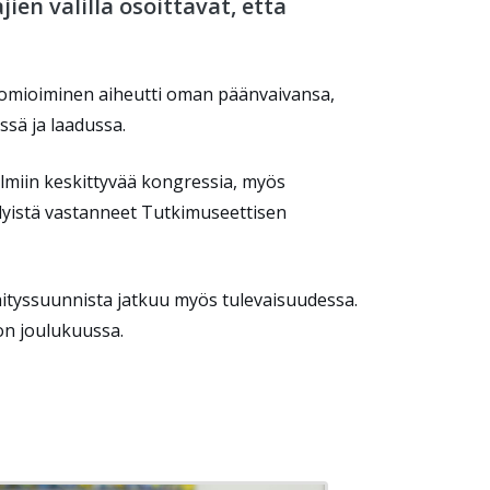
ien välillä osoittavat, että
uomioiminen aiheutti oman päänvaivansa,
ssä ja laadussa.
lmiin keskittyvää kongressia, myös
elyistä vastanneet Tutkimuseettisen
ityssuunnista jatkuu myös tulevaisuudessa.
on joulukuussa.