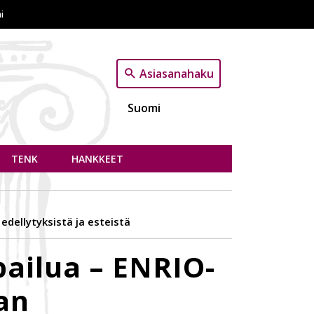
i
Asiasanahaku
Suomi
TENK
HANKKEET
edellytyksistä ja esteistä
pailua – ENRIO-
an