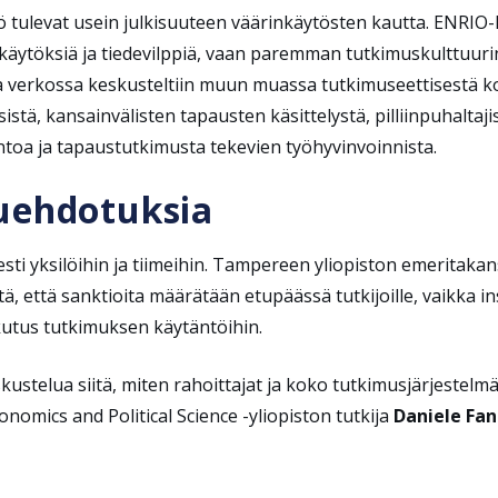
tö tulevat usein julkisuuteen väärinkäytösten kautta. ENRI
inkäytöksiä ja tiedevilppiä, vaan paremman tutkimuskulttuur
a verkossa keskusteltiin muun muassa tutkimuseettisestä k
stä, kansainvälisten tapausten käsittelystä, pilliinpuhaltaji
ntoa ja tapaustutkimusta tekevien työhyvinvoinnista.
suehdotuksia
sesti yksilöihin ja tiimeihin. Tampereen yliopiston emeritaka
, että sanktioita määrätään etupäässä tutkijoille, vaikka instit
aikutus tutkimuksen käytäntöihin.
ustelua siitä,
miten rahoittajat ja koko tutkimusjärjestelm
nomics and Political Science -yliopiston tutkija
Daniele Fan