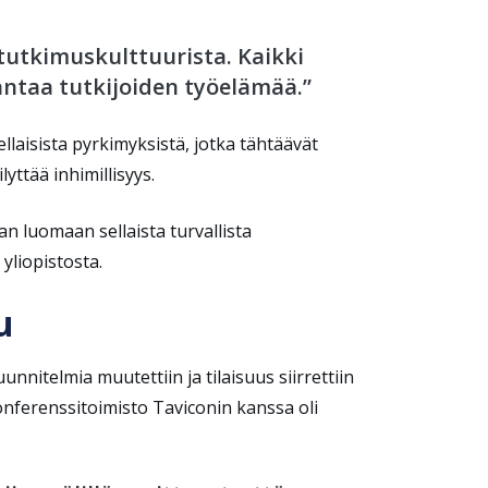
tutkimuskulttuurista. Kaikki
rantaa tutkijoiden työelämää.”
ellaisista pyrkimyksistä, jotka tähtäävät
ttää inhimillisyys.
n luomaan sellaista turvallista
 yliopistosta.
u
itelmia muutettiin ja tilaisuus siirrettiin
nferenssitoimisto Taviconin kanssa oli