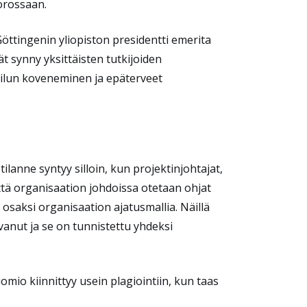
uorossaan.
ttingenin yliopiston presidentti emerita
 synny yksittäisten tutkijoiden
ilun koveneminen ja epäterveet
ilanne syntyy silloin, kun projektinjohtajat,
 että organisaation johdoissa otetaan ohjat
osaksi organisaation ajatusmallia. Näillä
anut ja se on tunnistettu yhdeksi
io kiinnittyy usein plagiointiin, kun taas