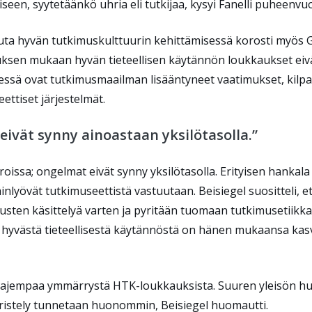
miseen, syytetäänkö uhria eli tutkijaa, kysyi Fanelli puheenv
uta hyvän tutkimuskulttuurin kehittämisessä korosti myös Gö
uksen mukaan hyvän tieteellisen käytännön loukkaukset eivät
ssä ovat tutkimusmaailman lisääntyneet vaatimukset, kilpa
ettiset järjestelmät.
ivät synny ainoastaan yksilötasolla.”
issa; ongelmat eivät synny yksilötasolla. Erityisen hankala t
iminlyövät tutkimuseettistä vastuutaan. Beisiegel suositteli,
usten käsittelyä varten ja pyritään tuomaan tutkimusetiikka 
 hyvästä tieteellisestä käytännöstä on hänen mukaansa kasv
aajempaa ymmärrystä HTK-loukkauksista. Suuren yleisön huom
ääristely tunnetaan huonommin, Beisiegel huomautti.