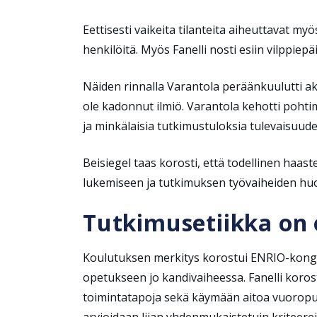
Eettisesti vaikeita tilanteita aiheuttavat my
henkilöitä. Myös Fanelli nosti esiin vilppiep
Näiden rinnalla Varantola peräänkuulutti a
ole kadonnut ilmiö. Varantola kehotti pohtima
ja minkälaisia tutkimustuloksia tulevaisuude
Beisiegel taas korosti, että todellinen haas
lukemiseen ja tutkimuksen työvaiheiden huol
Tutkimusetiikka on 
Koulutuksen merkitys korostui ENRIO-kongres
opetukseen jo kandivaiheessa. Fanelli koros
toimintatapoja sekä käymään aitoa vuoropuh
arvioidaan liian yhdenmukaistetuin kriteerei