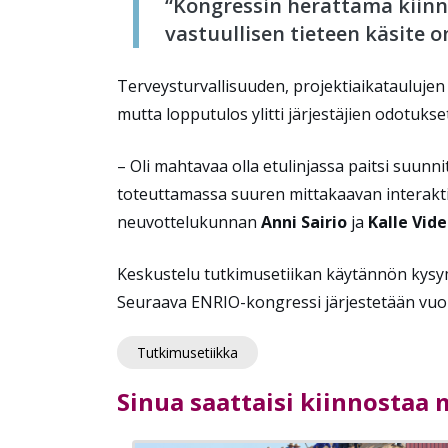
“Kongressin herättämä kiinnos
vastuullisen tieteen käsite o
Terveysturvallisuuden, projektiaikatauluj
mutta lopputulos ylitti järjestäjien odotuks
– Oli mahtavaa olla etulinjassa paitsi suu
toteuttamassa suuren mittakaavan interaktii
neuvottelukunnan
Anni Sairio
ja
Kalle Vid
Keskustelu tutkimusetiikan käytännön kysym
Seuraava ENRIO-kongressi järjestetään vuon
Tutkimusetiikka
Sinua saattaisi kiinnostaa