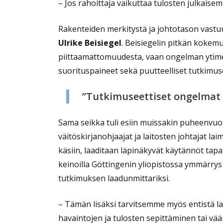
– Jos rahoittaja vaikuttaa tulosten julkaise
Rakenteiden merkitystä ja johtotason vastu
Ulrike Beisiegel
. Beisiegelin pitkän kokem
piittaamattomuudesta, vaan ongelman ytime
suorituspaineet sekä puutteelliset tutkimuse
”Tutkimuseettiset ongelmat e
Sama seikka tuli esiin muissakin puheenvuoro
väitöskirjanohjaajat ja laitosten johtajat la
käsiin, laaditaan läpinäkyvät käytännöt tapa
keinoilla Göttingenin yliopistossa ymmärrys
tutkimuksen laadunmittariksi.
– Tämän lisäksi tarvitsemme myös entistä l
havaintojen ja tulosten sepittäminen tai v