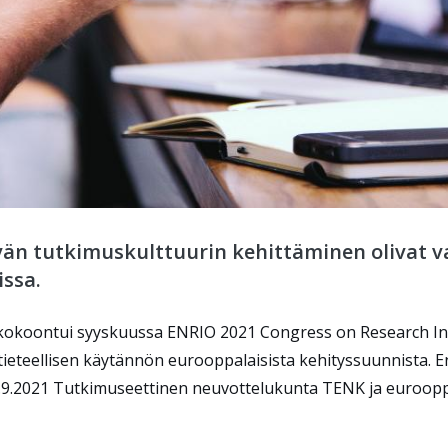
än tutkimuskulttuurin kehittäminen olivat v
ssa.
 kokoontui syyskuussa ENRIO 2021 Congress on Research Int
tieteellisen käytännön eurooppalaisista kehityssuunnista.
29.9.2021 Tutkimuseettinen neuvottelukunta TENK ja euroopp