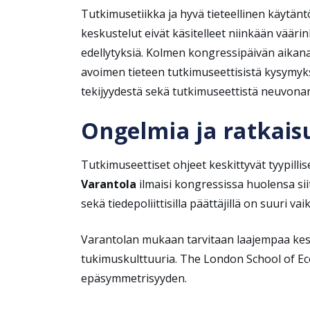
Tutkimusetiikka ja hyvä tieteellinen käytän
keskustelut eivät käsitelleet niinkään väär
edellytyksiä. Kolmen kongressipäivän aikan
avoimen tieteen tutkimuseettisistä kysymyksi
tekijyydestä sekä tutkimuseettistä neuvona
Ongelmia ja ratkai
Tutkimuseettiset ohjeet keskittyvät tyypilli
Varantola
ilmaisi kongressissa huolensa siitä
sekä tiedepoliittisilla päättäjillä on suuri v
Varantolan mukaan tarvitaan laajempaa kesk
tukimuskulttuuria.
The London School of Eco
epäsymmetrisyyden.