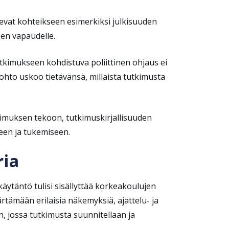
itsevat kohteikseen esimerkiksi julkisuuden
sen vapaudelle.
kimukseen kohdistuva poliittinen ohjaus ei
johto uskoo tietävänsä, millaista tutkimusta
tkimuksen tekoon, tutkimuskirjallisuuden
een ja tukemiseen.
ria
äytäntö tulisi sisällyttää korkeakoulujen
tämään erilaisia näkemyksiä, ajattelu- ja
, jossa tutkimusta suunnitellaan ja