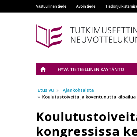
Vastuullinen tiede
Avoin tiede
Tiedonjulkistamis
Main navigation
Tutkimuseettinen n
ETUSIVU
HYVÄ TIETEELLINEN KÄYTÄNTÖ
Etusivu
Ajankohtaista
Koulutustoiveita ja koventunutta kilpailua
Koulutustoiveit
kongressissa k