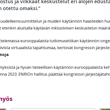
tus ja vilkkaat keskustelut eri alojen edustaj
n otettu omaksi.”
en uudelleensuunnittelun ja muiden käytännön haasteiden h
et etenkin alustalla käytävän inklusiivisen keskustelun määrä
nnittelemassa eurooppalaista tutkimusetiikan käytännön onge
vista virtuaalista tapahtumaa, kertovat kongressin järjest
enoja
.
yksistä ja hyvän tieteellisen käytännön eurooppalaista keh
na 2023. ENRIOn hallitus päättää kongressin järjestäjätah
 myös