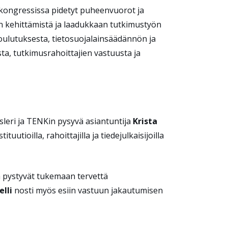
O-kongressissa pidetyt puheenvuorot ja
in kehittämistä ja laadukkaan tutkimustyön
oulutuksesta, tietosuojalainsäädännön ja
sta, tutkimusrahoittajien vastuusta ja
nsleri ja TENKin pysyvä asiantuntija
Krista
uutioilla, rahoittajilla ja tiedejulkaisijoilla
ä pystyvät tukemaan tervettä
elli
nosti myös esiin vastuun jakautumisen