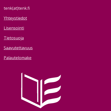
tenk(at)tenk.fi
Yhteystiedot
Lisensointi
Tietosuoja
Saavutettavuus
Palautelomake
Image