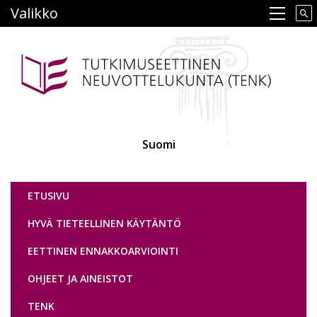
Hyppää
Valikko
Main navigation
pääsisältöön
Suomi
Tutkimuseettinen neuvottelukunta
ETUSIVU
HYVÄ TIETEELLINEN KÄYTÄNTÖ
EETTINEN ENNAKKOARVIOINTI
OHJEET JA AINEISTOT
TENK