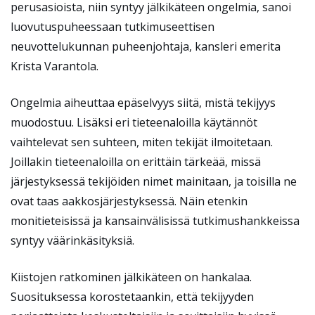
perusasioista, niin syntyy jälkikäteen ongelmia, sanoi
luovutuspuheessaan tutkimuseettisen
neuvottelukunnan puheenjohtaja, kansleri emerita
Krista Varantola.
Ongelmia aiheuttaa epäselvyys siitä, mistä tekijyys
muodostuu. Lisäksi eri tieteenaloilla käytännöt
vaihtelevat sen suhteen, miten tekijät ilmoitetaan.
Joillakin tieteenaloilla on erittäin tärkeää, missä
järjestyksessä tekijöiden nimet mainitaan, ja toisilla ne
ovat taas aakkosjärjestyksessä. Näin etenkin
monitieteisissä ja kansainvälisissä tutkimushankkeissa
syntyy väärinkäsityksiä.
Kiistojen ratkominen jälkikäteen on hankalaa.
Suosituksessa korostetaankin, että tekijyyden