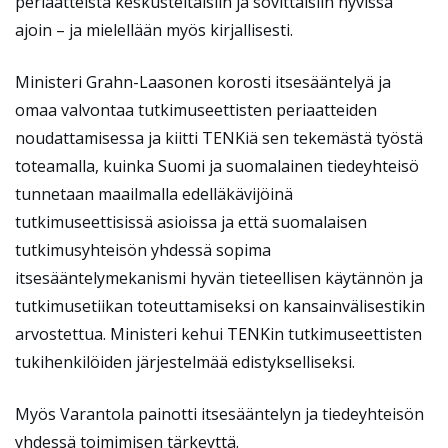
periaatteista keskusteltaisiin ja sovittaisiin hyvissä
ajoin – ja mielellään myös kirjallisesti.
Ministeri Grahn-Laasonen korosti itsesääntelyä ja
omaa valvontaa tutkimuseettisten periaatteiden
noudattamisessa ja kiitti TENKiä sen tekemästä työstä
toteamalla, kuinka Suomi ja suomalainen tiedeyhteisö
tunnetaan maailmalla edelläkävijöinä
tutkimuseettisissä asioissa ja että suomalaisen
tutkimusyhteisön yhdessä sopima
itsesääntelymekanismi hyvän tieteellisen käytännön ja
tutkimusetiikan toteuttamiseksi on kansainvälisestikin
arvostettua. Ministeri kehui TENKin tutkimuseettisten
tukihenkilöiden järjestelmää edistykselliseksi.
Myös Varantola painotti itsesääntelyn ja tiedeyhteisön
yhdessä toimimisen tärkeyttä.