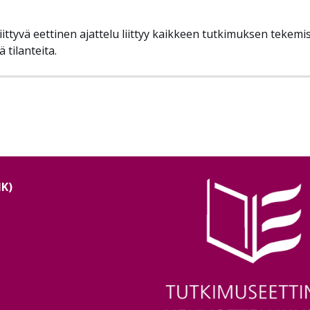
iittyvä eettinen ajattelu liittyy kaikkeen tutkimuksen tekemi
 tilanteita.
NK)
Image