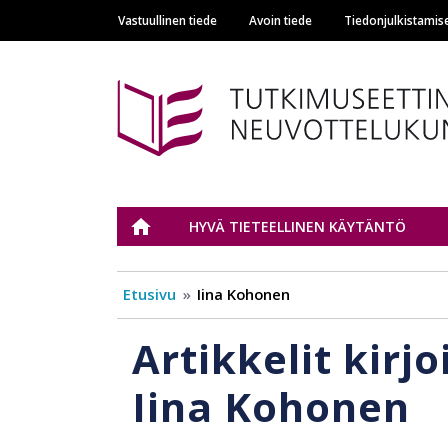
Vastuullinen tiede
Avoin tiede
Tiedonjulkistamis
Main navigation
Tutkimuseettinen n
ETUSIVU
HYVÄ TIETEELLINEN KÄYTÄNTÖ
Etusivu
Iina Kohonen
Artikkelit kirjo
Iina Kohonen