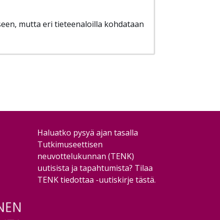
seen, mutta eri tieteenaloilla kohdataan
Haluatko pysyä ajan tasalla
Tutkimuseettisen
neuvottelukunnan (TENK)
uutisista ja tapahtumista?
Tilaa
TENK tiedottaa -uutiskirje tästä
.