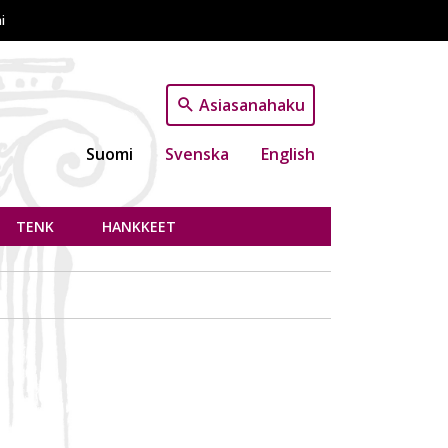
i
Asiasanahaku
Suomi
Svenska
English
TENK
HANKKEET