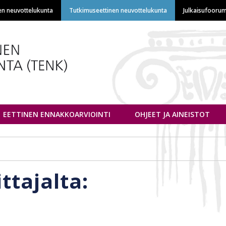
Hyppää
en neuvottelukunta
Tutkimuseettinen neuvottelukunta
Julkaisufoorum
pääsisältöön
euvottelukunta
EETTINEN ENNAKKOARVIOINTI
OHJEET JA AINEISTOT
ittajalta: