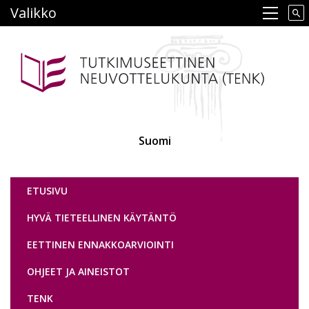
Hyppää
Valikko
Main navigation
pääsisältöön
Suomi
Tutkimuseettinen neuvottelukunta
ETUSIVU
HYVÄ TIETEELLINEN KÄYTÄNTÖ
EETTINEN ENNAKKOARVIOINTI
OHJEET JA AINEISTOT
TENK