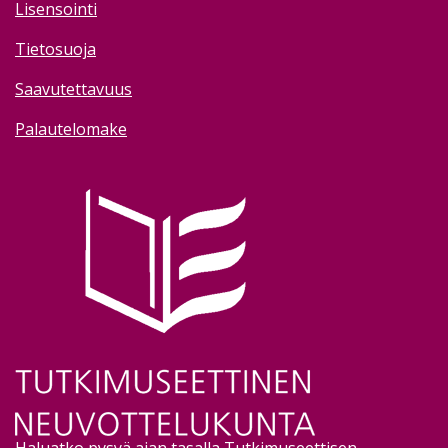
Lisensointi
Tietosuoja
Saavutettavuus
Palautelomake
Image
Haluatko pysyä ajan tasalla Tutkimuseettisen