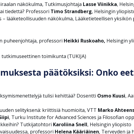
osairaalan näkökulma, Tutkimusjohtaja
Lasse Viinikka
, Helsi
i tiedettä? Professori
Timo Strandberg
, Helsingin yliopis
yys – lääketeollisuuden näkökulma, Lääketieteellisen yksikön
n puheenjohtaja, professori
Heikki Ruskoaho,
Helsingin yl
en tutkimuseettinen toimikunta (TUKIJA)
kimuksesta päätöksiksi: Onko eett
symismenettelyjä tulisi kehittää? Dosentti
Osmo Kuusi
, Aa
uden selityksenä: kriittisiä huomioita, VTT
Marko Ahteen
iipi
, Turku Institute for Advanced Sciences ja Filosofian opp
kkeihin?
Tutkijatohtori
Karoliina Snell
, Helsingin yliopisto
evaisuudessa, professori
Helena Kääriäinen
, Terveyden ja 