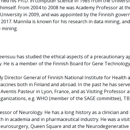
rned his Ph.D. in computer science in 1985 from the Universi
i himself. From 2004 to 2008 he was Academy Professor at t
o University in 2009, and was appointed by the Finnish gove
o 2017. Mannila is known for his research in data mining, an
 mining.
ensuu has studied the ethical aspects of a precautionary a
y. He is a member of the Finnish Board for Gene Technology
ly Director General of Finnish National Institute for Health
ccines both in Finland and abroad. In the past he has serve
ventis Pasteur in Lyon, France, and as Visiting Professor a
organizations, e.g. WHO (member of the SAGE committee), TBV
essor of Neurology. He has a long history as a clinician and i
th in academia and in pharmaceutical industry. He was a visi
Neurosurgery, Queen Square and at the Neurodegenerative D