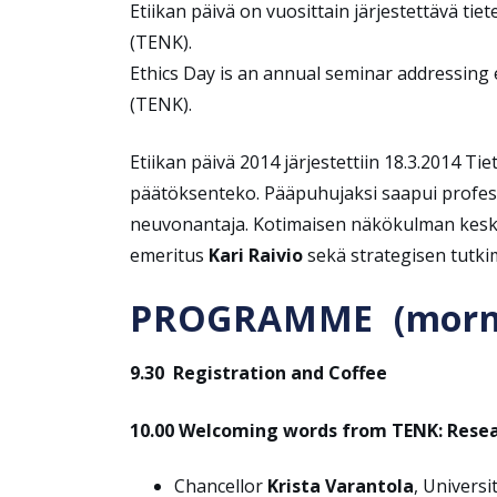
Etiikan päivä on vuosittain järjestettävä ti
(TENK).
Ethics Day is an annual seminar addressing e
(TENK).
Etiikan päivä 2014 järjestettiin 18.3.2014 Ti
päätöksenteko. Pääpuhujaksi saapui profe
neuvonantaja. Kotimaisen näkökulman kesku
emeritus
Kari Raivio
sekä strategisen tutk
PROGRAMME (morn
9.30 Registration and Coffee
10.00 Welcoming words from TENK: Resear
Chancellor
Krista Varantola
, Univers