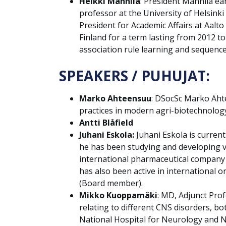
Heikki Mannila
: President Mannila ea
professor at the University of Helsink
President for Academic Affairs at Aalt
Finland for a term lasting from 2012 t
association rule learning and sequence
SPEAKERS / PUHUJAT:
Marko Ahteensuu
: DSocSc Marko Ahte
practices in modern agri-biotechnolog
Antti Blåfield
Juhani Eskola:
Juhani Eskola is current
he has been studying and developing va
international pharmaceutical company A
has also been active in international 
(Board member).
Mikko Kuoppamäki
: MD, Adjunct Prof
relating to different CNS disorders, bo
National Hospital for Neurology and 