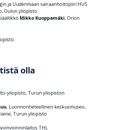
ngin ja Uudenmaan sairaanhoitopiiri HUS
to, Oulun yliopisto
 päällikkö
Mikko Kuoppamäki
, Orion
iopisto.
istä olla
lto-yliopisto, Turun yliopiston
suu
, Luonnontieteellinen keskusmuseo,
iaine, Turun yliopisto
hyvinvoinninlaitos THL