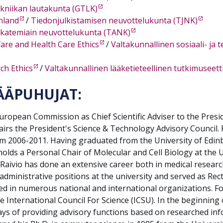
kniikan lautakunta (GTLK)
nland
/
Tiedonjulkistamisen neuvottelukunta (TJNK)
katemiain neuvottelukunta (TANK)
are and Health Care Ethics
/
Valtakunnallinen sosiaali- ja
ch Ethics
/
Valtakunnallinen lääketieteellinen tutkimuseet
ÄÄPUHUJAT:
European Commission as Chief Scientific Adviser to the Presid
chairs the President's Science & Technology Advisory Council
from 2006-2011. Having graduated from the University of Edi
olds a Personal Chair of Molecular and Cell Biology at the 
 Raivio has done an extensive career both in medical research 
 administrative positions at the university and served as Rec
ted in numerous national and international organizations. Fo
he International Council For Science (ICSU). In the beginning
ys of providing advisory functions based on researched infor