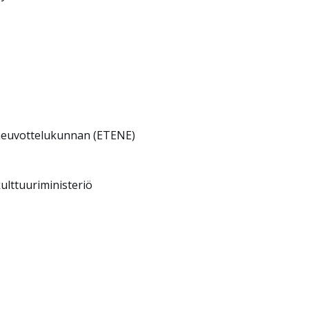
n neuvottelukunnan (ETENE)
ulttuuriministeriö