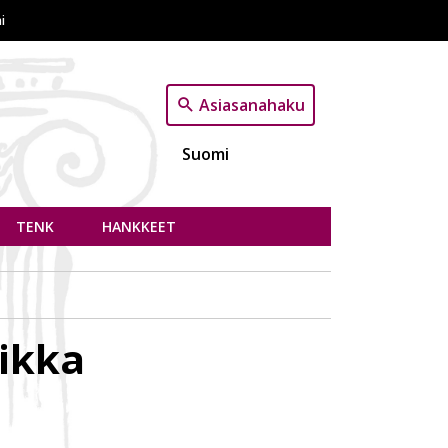
i
Asiasanahaku
Suomi
TENK
HANKKEET
iikka