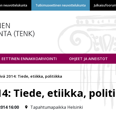
Hyppää
en neuvottelukunta
Tutkimuseettinen neuvottelukunta
Julkaisufoorum
pääsisältöön
euvottelukunta
EETTINEN ENNAKKOARVIOINTI
OHJEET JA AINEISTOT
ivä 2014: Tiede, etiikka, politiikka
4: Tiede, etiikka, polit
2014 16:00
Tapahtumapaikka
Helsinki