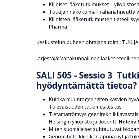
Kliiniset lääketutkimukset – yliopist
Tutkijan näkökulma - rahanahneutta va
Kliinisten lääketutkimusten tieteellis
Pharma
Keskustelun puheenjohtajana toimii TUKIJA
Järjestäjä: Valtakunnallinen lääketieteellin
SALI 505 - Sessio 3 Tut
hyödyntämättä tietoa?
Kuinka muuntogeenisten kasvien hyväk
Tulevaisuuden tutkimuskeskus
Tietämättömyys geenitekniikkavastaisu
Helsingin yliopisto ja dosentti
Helena S
Miten suomalaiset suhtautuvat biopan
Genomitieto kliinikon apuna nyt ja tul