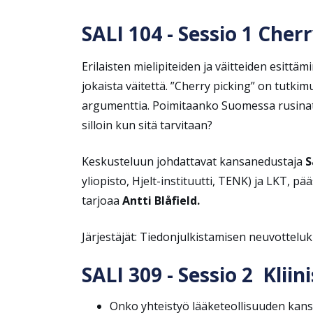
SALI 104 - Sessio 1 Cher
Erilaisten mielipiteiden ja väitteiden esitt
jokaista väitettä. ”Cherry picking” on tutki
argumenttia. Poimitaanko Suomessa rusinat p
silloin kun sitä tarvitaan?
Keskusteluun johdattavat kansanedustaja
S
yliopisto, Hjelt-instituutti, TENK) ja LKT, p
tarjoaa
Antti Blåfield.
Järjestäjät: Tiedonjulkistamisen neuvottelu
SALI 309 - Sessio 2 Klii
Onko yhteistyö lääketeollisuuden kans