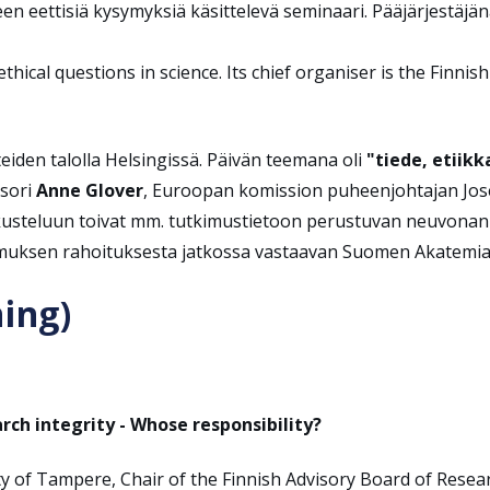
eteen eettisiä kysymyksiä käsittelevä seminaari. Pääjärjestä
thical questions in science. Its chief organiser is the Finni
eteiden talolla Helsingissä. Päivän teemana oli
"tiede, etiikk
ssori
Anne Glover
, Euroopan komission puheenjohtajan Jos
steluun toivat mm. tutkimustietoon perustuvan neuvonann
imuksen rahoituksesta jatkossa vastaavan Suomen Akatemi
ing)
ch integrity - Whose responsibility?
ity of Tampere, Chair of the Finnish Advisory Board of Resea