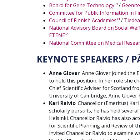
Board for Gene Technology
/
Geenite
Committee for Public Information in Fi
Council of Finnish Academies
/
Tiedea
National Advisory Board on Social Welf
ETENE
National Committee on Medical Resear
KEYNOTE SPEAKERS / P
Anne Glover
: Anne Glover joined the 
to hold this position. In her role she 
Chief Scientific Adviser for Scotland 
University of Cambridge, Anne Glover h
Kari Raivio
: Chancellor (Emeritus) Kari
scholarly pursuits, he has held several
Helsinki. Chancellor Raivio has also ac
for Scientific Planning and Review of t
invited Chancellor Raivio to examine wa