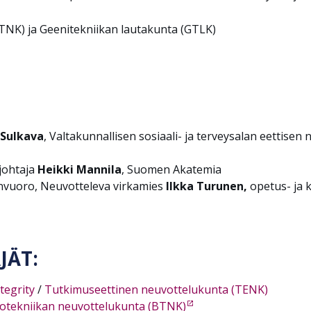
BTNK) ja Geenitekniikan lautakunta (GTLK)
Sulkava
, Valtakunnallisen sosiaali- ja terveysalan eettise
johtaja
Heikki Mannila
, Suomen Akatemia
envuoro, Neuvotteleva virkamies
Ilkka Turunen,
opetus- ja k
JÄT:
tegrity
/
Tutkimuseettinen neuvottelukunta (TENK)
iotekniikan neuvottelukunta (BTNK)