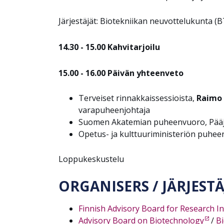
Järjestäjät: Biotekniikan neuvottelukunta (
14.30 - 15.00 Kahvitarjoilu
15.00 - 16.00 Päivän yhteenveto
Terveiset rinnakkaissessioista,
Raimo 
varapuheenjohtaja
Suomen Akatemian puheenvuoro, Pää
Opetus- ja kulttuuriministeriön puhe
Loppukeskustelu
ORGANISERS / JÄRJESTÄ
Finnish Advisory Board for Research In
Advisory Board on Biotechnology
/
B