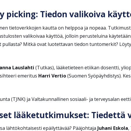
ry picking: Tiedon valikoiva käytt
äminen tietoverkkojen kautta on helppoa ja nopeaa. Tutkimus
mustulosten valikoivaa käyttöä, jolloin perusteluina käytetää
ullasta? Mitkä ovat luotettavan tiedon tuntomerkit? Löytyy
anna Lauslahti
(Tutkas), lääketieteen etiikan dosentti, ylio
ääsihteeri emeritus
Harri Vertio
(Suomen Syöpäyhdistys). Kes
kunta (TJNK) ja Valtakunnallinen sosiaali- ja terveysalan ee
niset lääketutkimukset: Tiedettä 
sa lähtökohtaisesti epäilyttävää? Pääjohtaja
Juhani Eskola
,