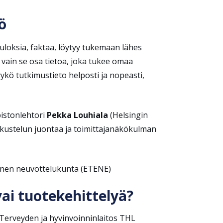
ö
tuloksia, faktaa, löytyy tukemaan lähes
n vain se osa tietoa, joka tukee omaa
kö tutkimustieto helposti ja nopeasti,
pistonlehtori
Pekka Louhiala
(Helsingin
kustelun juontaa ja toimittajanäkökulman
ttinen neuvottelukunta (ETENE)
vai tuotekehittelyä?
 Terveyden ja hyvinvoinninlaitos THL