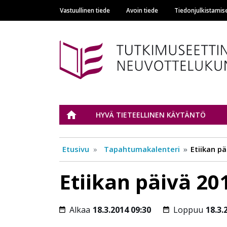
Vastuullinen tiede
Avoin tiede
Tiedonjulkistamis
Main navigation
Tutkimuseettinen n
ETUSIVU
HYVÄ TIETEELLINEN KÄYTÄNTÖ
Etusivu
Tapahtumakalenteri
Etiikan pä
Etiikan päivä 201
Alkaa
18.3.2014 09:30
Loppuu
18.3.