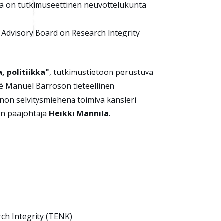
jänä on tutkimuseettinen neuvottelukunta
sh Advisory Board on Research Integrity
a, politiikka"
, tutkimustietoon perustuva
é Manuel Barroson tieteellinen
on selvitysmiehenä toimiva kansleri
an pääjohtaja
Heikki Mannila
.
rch Integrity (TENK)