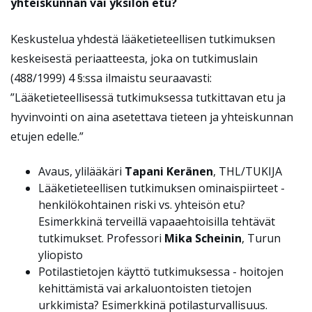
yhteiskunnan vai yksilön etu?
Keskustelua yhdestä lääketieteellisen tutkimuksen
keskeisestä periaatteesta, joka on tutkimuslain
(488/1999) 4 §:ssa ilmaistu seuraavasti:
”Lääketieteellisessä tutkimuksessa tutkittavan etu ja
hyvinvointi on aina asetettava tieteen ja yhteiskunnan
etujen edelle.”
Avaus, ylilääkäri
Tapani Keränen
, THL/TUKIJA
Lääketieteellisen tutkimuksen ominaispiirteet -
henkilökohtainen riski vs. yhteisön etu?
Esimerkkinä terveillä vapaaehtoisilla tehtävät
tutkimukset. Professori
Mika Scheinin
, Turun
yliopisto
Potilastietojen käyttö tutkimuksessa - hoitojen
kehittämistä vai arkaluontoisten tietojen
urkkimista? Esimerkkinä potilasturvallisuus.