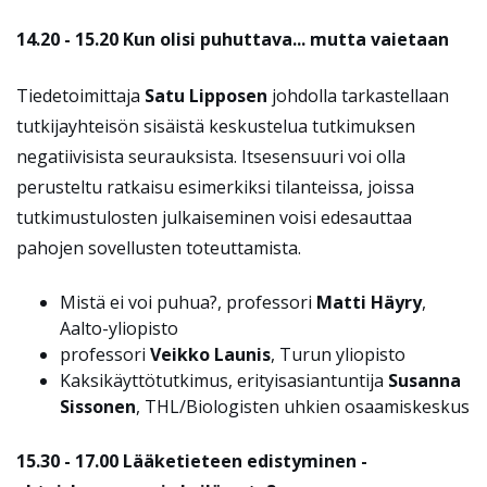
14.20 - 15.20
Kun olisi puhuttava... mutta vaietaan
Tiedetoimittaja
Satu Lipposen
johdolla tarkastellaan
tutkijayhteisön sisäistä keskustelua tutkimuksen
negatiivisista seurauksista. Itsesensuuri voi olla
perusteltu ratkaisu esimerkiksi tilanteissa, joissa
tutkimustulosten julkaiseminen voisi edesauttaa
pahojen sovellusten toteuttamista.
Mistä ei voi puhua?, professori
Matti Häyry
,
Aalto-yliopisto
professori
Veikko Launis
, Turun yliopisto
Kaksikäyttötutkimus, erityisasiantuntija
Susanna
Sissonen
, THL/Biologisten uhkien osaamiskeskus
15.30 - 17.00
Lääketieteen edistyminen -