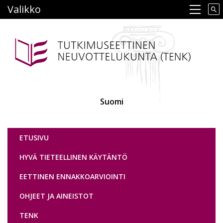
Hyppää
Valikko
Main navigation
pääsisältöön
Suomi
Tutkimuseettinen neuvottelukunta
ETUSIVU
HYVÄ TIETEELLINEN KÄYTÄNTÖ
EETTINEN ENNAKKOARVIOINTI
OHJEET JA AINEISTOT
TENK