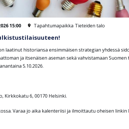
2026 15:00
Tapahtumapaikka
Tieteiden talo
lkistustilaisuuteen!
n laatinut historiansa ensimmäisen strategian yhdessä si
ttoman ja itsenäisen aseman sekä
vahvistamaan Suomen tu
aanantaina 5.10.2026.
lo,
Kirkkokatu 6, 00170 Helsinki.
kossa
. Varaa jo aika kalenteriisi ja ilmoittautu oheisen linki