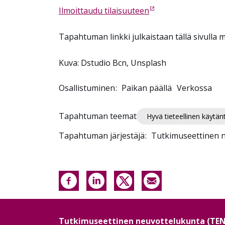
Ilmoittaudu tilaisuuteen
Tapahtuman linkki julkaistaan
tällä sivulla
m
Kuva:
Dstudio Bcn, Unsplash
Osallistuminen
Paikan päällä
Verkossa
Tapahtuman teemat
Hyvä tieteellinen käytän
Tapahtuman järjestäjä
Tutkimuseettinen 
Tutkimuseettinen neuvottelukunta (TE