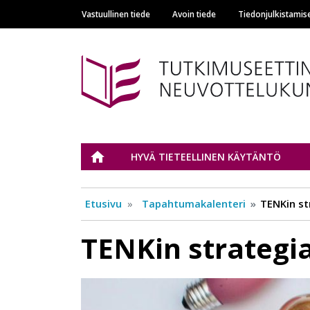
Vastuullinen tiede
Avoin tiede
Tiedonjulkistamis
Main navigation
Tutkimuseettinen n
ETUSIVU
HYVÄ TIETEELLINEN KÄYTÄNTÖ
Etusivu
Tapahtumakalenteri
TENKin st
TENKin strategia