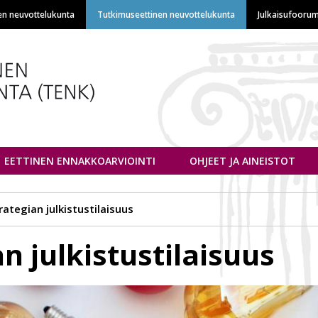
Hyppää
en neuvottelukunta
Tutkimuseettinen neuvottelukunta
Julkaisufoorum
pääsisältöön
euvottelukunta
EETTINEN ENNAKKOARVIOINTI
OHJEET JA AINEISTOT
rategian julkistustilaisuus
n julkistustilaisuus