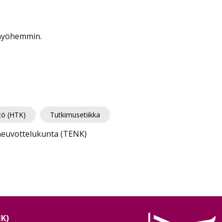
yöhemmin.
tö (HTK)
Tutkimusetiikka
neuvottelukunta (TENK)
NK)
Image