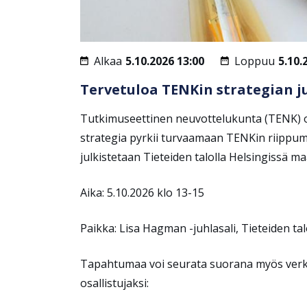
Alkaa
5.10.2026 13:00
Loppuu
5.10.
Tervetuloa TENKin strategian ju
Tutkimuseettinen neuvottelukunta (TENK) o
strategia
pyrkii
turvaamaan TENKin riippuma
julkistetaan Tieteiden talolla Helsingissä m
Aika:
5.10.2026
klo 13-15
Paikka:
Lisa Hagman
-
juhlasali,
Tieteiden ta
Tapahtumaa voi seurata
suorana
myös ver
osallistujaksi: