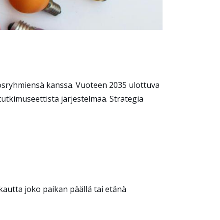
dosryhmiensä kanssa.
V
uo
teen
2035
ulottuva
tkimuseettistä järjestelmää
.
Strategia
n kautta joko paikan päällä tai etänä