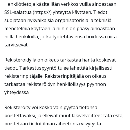
Henkilötietoja käsitellään verkkosivuilla ainoastaan
SSL-salattua (https://) yhteyttä käyttäen. Tiedot
suojataan nykyaikaisia organisatorisia ja teknisiä
menetelmiä käyttäen ja niihin on pääsy ainoastaan
niillä henkilöillä, jotka työtehtäviensä hoidossa niitä
tarvitsevat.
Rekisteröidyllä on oikeus tarkastaa häntä koskevat
tiedot. Tarkastuspyyntö tulee lähettää kirjallisesti
rekisterinpitäjälle. Rekisterinpitäjällä on oikeus
tarkastaa rekisteröidyn henkilöllisyys pyynnön
yhteydessä.
Rekisteröity voi koska vain pyytää tietonsa
poistettavaksi, ja elleivät muut lakivelvoitteet tätä estä,
poistetaan tiedot ilman aiheetonta viivytystä.