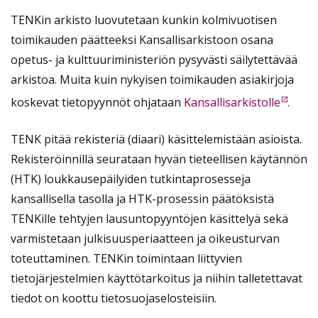
TENKin arkisto luovutetaan kunkin kolmivuotisen
toimikauden päätteeksi Kansallisarkistoon osana
opetus- ja kulttuuriministeriön pysyvästi säilytettävää
arkistoa. Muita kuin nykyisen toimikauden asiakirjoja
koskevat tietopyynnöt ohjataan
Kansallisarkistolle
.
TENK pitää rekisteriä (diaari) käsittelemistään asioista.
Rekisteröinnillä seurataan hyvän tieteellisen käytännön
(HTK) loukkausepäilyiden tutkintaprosesseja
kansallisella tasolla ja HTK-prosessin päätöksistä
TENKille tehtyjen lausuntopyyntöjen käsittelyä sekä
varmistetaan julkisuusperiaatteen ja oikeusturvan
toteuttaminen. TENKin toimintaan liittyvien
tietojärjestelmien käyttötarkoitus ja niihin talletettavat
tiedot on koottu tietosuojaselosteisiin.