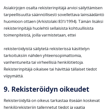
Asiakirjojen osalta rekisterinpitäjä arvioi säilyttämisen
tarpeellisuutta säännöllisesti sovellettava lainsäädäntö
huomioon ottaen (Arkistolaki 831/1994). Tämän lisäksi
rekisterinpitäjä huolehtii sellaisista kohtuullisista
toimenpiteistä, joilla varmistetaan, ettei
rekisteröidyistä säilytetä rekisterissä käsittelyn
tarkoituksiin nähden yhteensopimattomia,
vanhentuneita tai virheellisiä henkilötietoja.
Rekisterinpitäjä oikaisee tai hävittää tällaiset tiedot
viipymättä.
9. Rekisteröidyn oikeudet
Rekisteröidyllä on oikeus tarkastaa itseään koskevat
henkilörekisteriin tallennetut tiedot ja vaatia