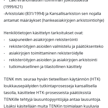
- Laki viranomaisten toiminnan julkisuudesta
(1999/621)
-Arkistolaki (831/1994) ja Kansallisarkiston sen nojalla
antamat määräykset (hankeasiakirjojen arkistointiohje)
Henkilötietojen käsittelyn tarkoitukset ovat:
- saapuneiden asiakirjojen rekisteröinti
- rekisteröityjen asioiden valmistelu ja päätöksenteko
- asiakirjojen toimittaminen rekisteröidylle
- rekisteröityjen asioiden ja asiakirjojen arkistointi
- tutkimuksellinen ja tilastollinen käsittely
TENK mm. seuraa hyvän tieteellisen käytännön (HTK)
loukkausepäilyiden tutkintaprosesseja kansallisella
tasolla, käsittelee HTK-prosesseista päätöksistä
TENKille tehtyjä lausuntopyyntöjäja antaa lausuntoja.
Lisäksi käsitellään muita TENKin toimialaan kuuluvia