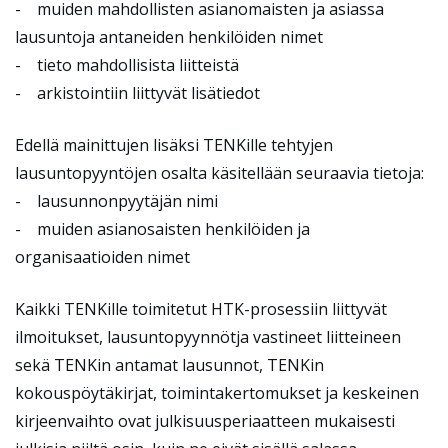
- muiden mahdollisten asianomaisten ja asiassa
lausuntoja antaneiden henkilöiden nimet
- tieto mahdollisista liitteistä
- arkistointiin liittyvät lisätiedot
Edellä mainittujen lisäksi TENKille tehtyjen
lausuntopyyntöjen osalta käsitellään seuraavia tietoja:
- lausunnonpyytäjän nimi
- muiden asianosaisten henkilöiden ja
organisaatioiden nimet
Kaikki TENKille toimitetut HTK-prosessiin liittyvät
ilmoitukset, lausuntopyynnötja vastineet liitteineen
sekä TENKin antamat lausunnot, TENKin
kokouspöytäkirjat, toimintakertomukset ja keskeinen
kirjeenvaihto ovat julkisuusperiaatteen mukaisesti