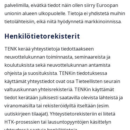
palvelimilla, eivätkä tiedot näin ollen siirry Euroopan
unionin alueen ulkopuolelle. Tietoja ei yhdistetä muihin
tietolähteisiin, eikä niitä hyödynnetä markkinoinnissa.
Henkilötietorekisterit
TENK kerää yhteystietoja tiedottaakseen
neuvottelukunnan toiminnasta, seminaareista ja
koulutuksista sekä neuvottelukunnan antamista
ohjeista ja suosituksista. TENKin tiedotuksessa
käyttämät yhteystiedot ovat osa Tieteellisten seurain
valtuuskunnan yhteisrekisteriä. TENKin käyttämät
tiedot kerätään julkisesti saatavilla olevista lähteistä ja
viranomaisilta tai rekisteröidyiltä itseltään (esim.
uutiskirjeen tilaajat). Yhteystietorekisteriin ei liitetä
HTK-prosessien tai lausuntopyyntöjen käsittelyn
yhteydessä saatuja henkilötietoja.