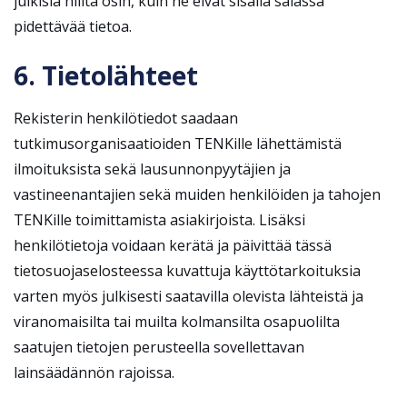
julkisia niiltä osin, kuin ne eivät sisällä salassa
pidettävää tietoa.
6. Tietolähteet
Rekisterin henkilötiedot saadaan
tutkimusorganisaatioiden TENKille lähettämistä
ilmoituksista sekä lausunnonpyytäjien ja
vastineenantajien sekä muiden henkilöiden ja tahojen
TENKille toimittamista asiakirjoista. Lisäksi
henkilötietoja voidaan kerätä ja päivittää tässä
tietosuojaselosteessa kuvattuja käyttötarkoituksia
varten myös julkisesti saatavilla olevista lähteistä ja
viranomaisilta tai muilta kolmansilta osapuolilta
saatujen tietojen perusteella sovellettavan
lainsäädännön rajoissa.