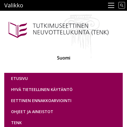
Hyppää
Valikko
Main navigation
pääsisältöön
Suomi
Tutkimuseettinen neuvottelukunta
ETUSIVU
HYVÄ TIETEELLINEN KÄYTÄNTÖ
EETTINEN ENNAKKOARVIOINTI
OHJEET JA AINEISTOT
TENK