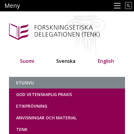
Hoppa
Meny
Main navigation
till
huvudinnehåll
Suomi
Svenska
English
Tutkimuseettinen neuvottelukunt
ETUSIVU
GOD VETENSKAPLIG PRAXIS
ETIKPRÖVNING
ANVISNINGAR OCH MATERIAL
TENK