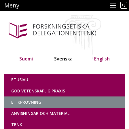
Hoppa
Meny
Main navigation
till
huvudinnehåll
Suomi
Svenska
English
Tutkimuseettinen neuvottelukunta
ETUSIVU
GOD VETENSKAPLIG PRAXIS
ETIKPRÖVNING
ANVISNINGAR OCH MATERIAL
TENK