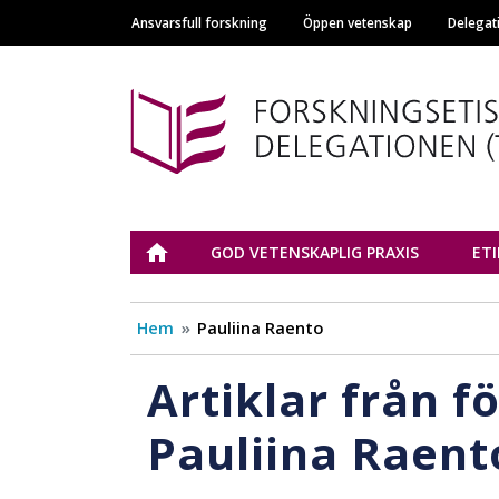
Ansvarsfull forskning
Öppen vetenskap
Delegat
Main navigation
Tutkimuseettinen n
ETUSIVU
GOD VETENSKAPLIG PRAXIS
ET
Hem
Pauliina Raento
Artiklar från f
Pauliina Raent