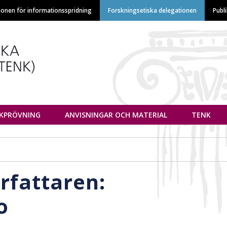
Hoppa
ionen för informationsspridning
Forskningsetiska delegationen
Publ
till
huvudinnehåll
euvottelukunta
IKPRÖVNING
ANVISNINGAR OCH MATERIAL
TENK
örfattaren:
o