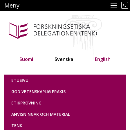
Hoppa
Meny
Main navigation
till
huvudinnehåll
Suomi
Svenska
English
Tutkimuseettinen neuvottelukunta
ETUSIVU
GOD VETENSKAPLIG PRAXIS
ETIKPRÖVNING
ANVISNINGAR OCH MATERIAL
TENK