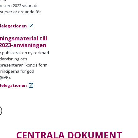
metern
2023 visar att
surser är oroande för
delegationen
ningsmaterial till
2023-anvisningen
 publicerat en ny tecknad
dervisning och
presenterar i koncis form
inciperna för god
(GVP).
delegationen
CENTRALA DOKUMENT