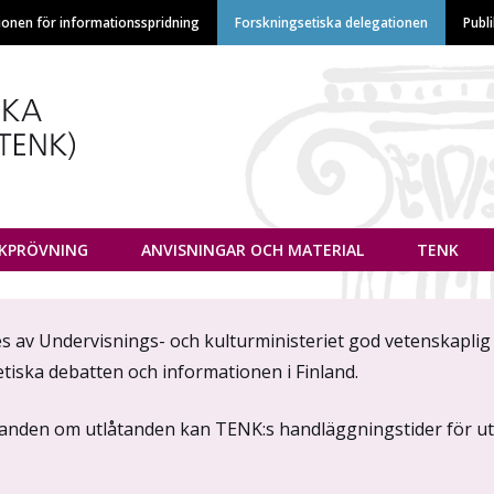
Hoppa
ionen för informationsspridning
Forskningsetiska delegationen
Publ
till
huvudinnehåll
euvottelukunta
IKPRÖVNING
ANVISNINGAR OCH MATERIAL
TENK
 av Undervisnings- och kulturministeriet god vetenskaplig 
tiska debatten och informationen i Finland.
randen om utlåtanden kan TENK:s handläggningstider för utlå