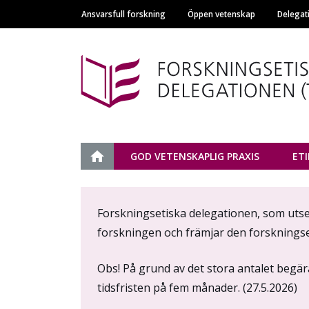
Ansvarsfull forskning
Öppen vetenskap
Delegat
Main navigation
Tutkimuseettinen n
ETUSIVU
GOD VETENSKAPLIG PRAXIS
ET
Content
Forskningsetiska delegationen, som utses
markup
forskningen och främjar den forskningse
Obs! På grund av det stora antalet begä
tidsfristen på fem månader. (27.5.2026)