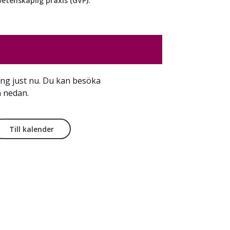
vetenskaplig praxis (GVP).
ng just nu. Du kan besöka
 nedan.
Till kalender