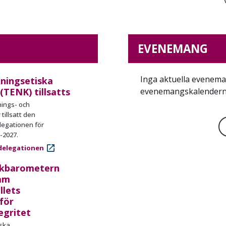
EVENEMANG
Inga aktuella evenema
ningsetiska
(TENK) tillsatts
evenemangskalendern
ings- och
 tillsatt den
legationen för
-2027.
delegationen
ikbarometern
ram
llets
för
egritet
ska