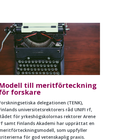
Modell till meritförteckning
för forskare
Forskningsetiska delegationen (TENK),
Finlands universitetsrektorers råd UNIFI rf,
Rådet för yrkeshögskolornas rektorer Arene
rf samt Finlands Akademi har upprättat en
meritförteckningsmodell, som uppfyller
kriterierna för god vetenskaplig praxis.