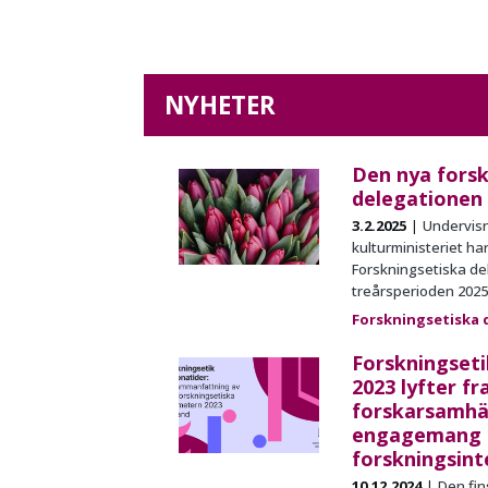
NYHETER
Den nya forsk
delegationen 
3.2.2025
Undervisn
kulturministeriet har
Forskningsetiska de
treårsperioden 2025
Forskningsetiska 
Forskningset
2023 lyfter f
forskarsamhä
engagemang 
forskningsint
10.12.2024
Den fin