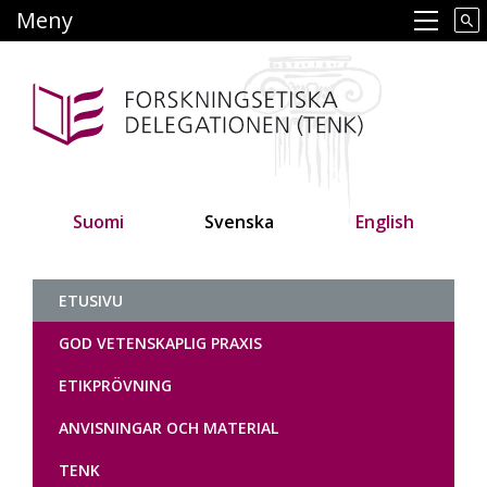
Hoppa
Meny
Main navigation
till
huvudinnehåll
Suomi
Svenska
English
Tutkimuseettinen neuvottelukunt
ETUSIVU
GOD VETENSKAPLIG PRAXIS
ETIKPRÖVNING
ANVISNINGAR OCH MATERIAL
TENK