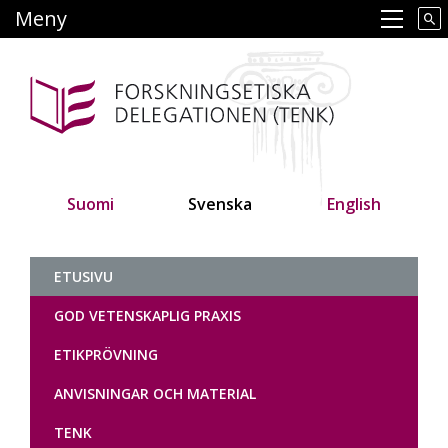
Hoppa
Meny
Main navigation
till
huvudinnehåll
Suomi
Svenska
English
Tutkimuseettinen neuvottelukunt
ETUSIVU
GOD VETENSKAPLIG PRAXIS
ETIKPRÖVNING
ANVISNINGAR OCH MATERIAL
TENK