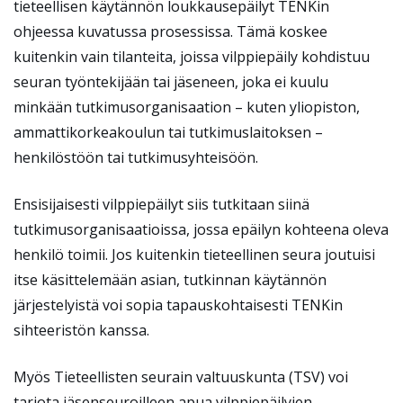
tieteellisen käytännön loukkausepäilyt TENKin
ohjeessa kuvatussa prosessissa. Tämä koskee
kuitenkin vain tilanteita, joissa vilppiepäily kohdistuu
seuran työntekijään tai jäseneen, joka ei kuulu
minkään tutkimusorganisaation – kuten yliopiston,
ammattikorkeakoulun tai tutkimuslaitoksen –
henkilöstöön tai tutkimusyhteisöön.
Ensisijaisesti vilppiepäilyt siis tutkitaan siinä
tutkimusorganisaatioissa, jossa epäilyn kohteena oleva
henkilö toimii. Jos kuitenkin tieteellinen seura joutuisi
itse käsittelemään asian, tutkinnan käytännön
järjestelyistä voi sopia tapauskohtaisesti TENKin
sihteeristön kanssa.
Myös Tieteellisten seurain valtuuskunta (TSV) voi
tarjota jäsenseuroilleen apua vilppiepäilyjen