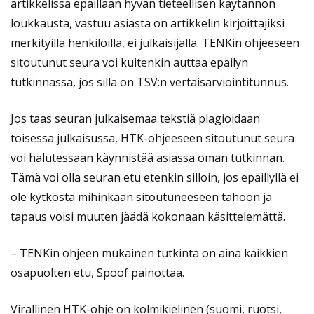
artikkelissa epäillään hyvän tieteellisen käytännön
loukkausta, vastuu asiasta on artikkelin kirjoittajiksi
merkityillä henkilöillä, ei julkaisijalla. TENKin ohjeeseen
sitoutunut seura voi kuitenkin auttaa epäilyn
tutkinnassa, jos sillä on TSV:n vertaisarviointitunnus.
Jos taas seuran julkaisemaa tekstiä plagioidaan
toisessa julkaisussa, HTK-ohjeeseen sitoutunut seura
voi halutessaan käynnistää asiassa oman tutkinnan.
Tämä voi olla seuran etu etenkin silloin, jos epäillyllä ei
ole kytköstä mihinkään sitoutuneeseen tahoon ja
tapaus voisi muuten jäädä kokonaan käsittelemättä.
– TENKin ohjeen mukainen tutkinta on aina kaikkien
osapuolten etu, Spoof painottaa.
Virallinen HTK-ohje on kolmikielinen (suomi, ruotsi,