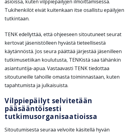
asioissa, kuten vilppiepäilyjen ilmoittamisessa.
Tukihenkilöt eivät kuitenkaan itse osallistu epäilyjen
tutkintaan.
TENK edellyttää, että ohjeeseen sitoutuneet seurat
kertovat jäsenistölleen hyvästä tieteellisestä
käytännöstä. Jos seura päättää järjestää jäsenilleen
tutkimusetiikan koulutusta, TENKistä saa tähänkin
asiantuntija-apua. Vastaavasti TENK tiedottaa
sitoutuneille tahoille omasta toiminnastaan, kuten
tapahtumista ja julkaisuista.
Vilppiepäilyt selvitetään
pääsääntöisesti
tutkimusorganisaatioissa
Sitoutumisesta seuraa velvoite käsitellä hyvän