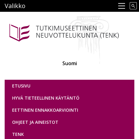
Hyppää
Valikko
Main navigation
pääsisältöön
Suomi
Tutkimuseettinen neuvottelukunta
ETUSIVU
HYVÄ TIETEELLINEN KÄYTÄNTÖ
EETTINEN ENNAKKOARVIOINTI
OHJEET JA AINEISTOT
TENK