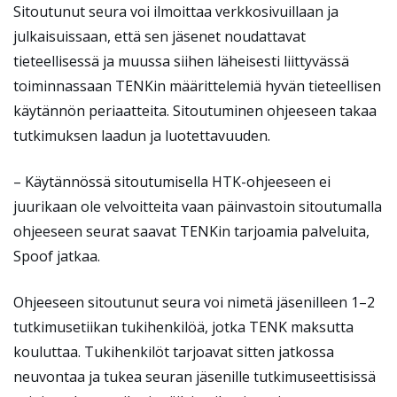
Sitoutunut seura voi ilmoittaa verkkosivuillaan ja
julkaisuissaan, että sen jäsenet noudattavat
tieteellisessä ja muussa siihen läheisesti liittyvässä
toiminnassaan TENKin määrittelemiä hyvän tieteellisen
käytännön periaatteita. Sitoutuminen ohjeeseen takaa
tutkimuksen laadun ja luotettavuuden.
– Käytännössä sitoutumisella HTK-ohjeeseen ei
juurikaan ole velvoitteita vaan päinvastoin sitoutumalla
ohjeeseen seurat saavat TENKin tarjoamia palveluita,
Spoof jatkaa.
Ohjeeseen sitoutunut seura voi nimetä jäsenilleen 1–2
tutkimusetiikan tukihenkilöä, jotka TENK maksutta
kouluttaa. Tukihenkilöt tarjoavat sitten jatkossa
neuvontaa ja tukea seuran jäsenille tutkimuseettisissä