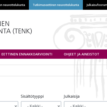
Hyppää
en neuvottelukunta
Tutkimuseettinen neuvottelukunta
Julkaisufoorum
pääsisältöön
euvottelukunta
EETTINEN ENNAKKOARVIOINTI
OHJEET JA AINEISTOT
Sisältötyyppi
Julkaisija