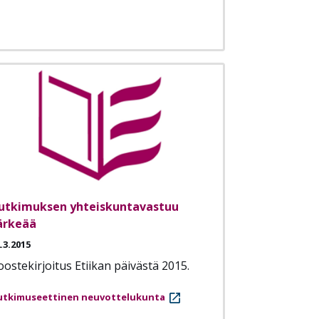
utkimuksen yhteiskuntavastuu
ärkeää
.3.2015
oostekirjoitus Etiikan päivästä 2015.
utkimuseettinen neuvottelukunta