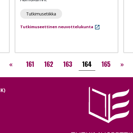
Tutkimusetiikka
Tutkimuseettinen neuvottelukunta
‹‹
››
«
161
162
163
164
165
»
NK)
Image