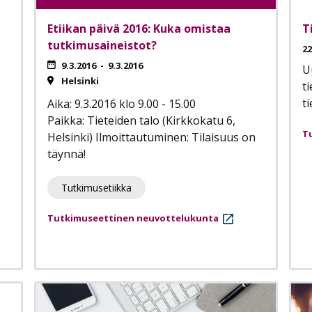
Etiikan päivä 2016: Kuka omistaa
T
tutkimusaineistot?
22
9.3.2016
-
9.3.2016
U
Helsinki
t
ti
Aika: 9.3.2016 klo 9.00 - 15.00
Paikka: Tieteiden talo (Kirkkokatu 6,
T
Helsinki) Ilmoittautuminen: Tilaisuus on
täynnä!
Tutkimusetiikka
Tutkimuseettinen neuvottelukunta