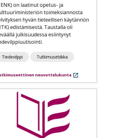
TENK) on laatinut opetus- ja
ulttuuriministeriön toimeksiannosta
elvityksen hyvän tieteellisen käytännön
HTK) edistämisestä. Taustalla oli
eväällä julkisuudessa esiintynyt
edevilppiuutisointi.
Tiedevilppi
Tutkimusetiikka
utkimuseettinen neuvottelukunta