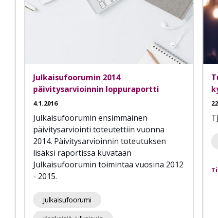
Julkaisufoorumin 2014
T
päivitysarvioinnin loppuraportti
k
4.1.2016
22
Julkaisufoorumin ensimmäinen
T
päivitysarviointi toteutettiin vuonna
2014. Päivitysarvioinnin toteutuksen
lisäksi raportissa kuvataan
Julkaisufoorumin toimintaa vuosina 2012
T
- 2015.
Julkaisufoorumi