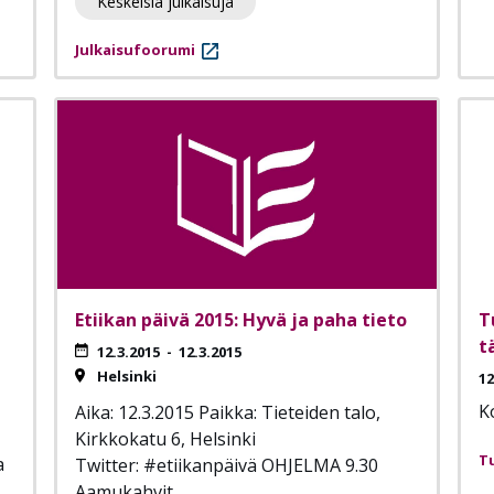
Keskeisiä julkaisuja
Julkaisufoorumi
Etiikan päivä 2015: Hyvä ja paha tieto
T
t
12.3.2015
-
12.3.2015
Helsinki
12
K
Aika: 12.3.2015 Paikka: Tieteiden talo,
Kirkkokatu 6, Helsinki
T
a
Twitter: #etiikanpäivä OHJELMA 9.30
Aamukahvit