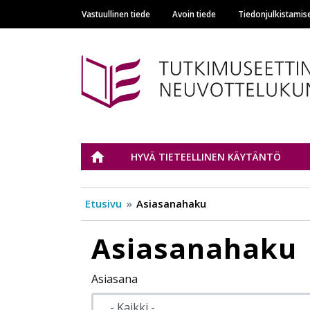
Vastuullinen tiede
Avoin tiede
Tiedonjulkistamis
Main navigation
Tutkimuseettinen n
ETUSIVU
HYVÄ TIETEELLINEN KÄYTÄNTÖ
Etusivu
Asiasanahaku
Asiasanahaku
Asiasana