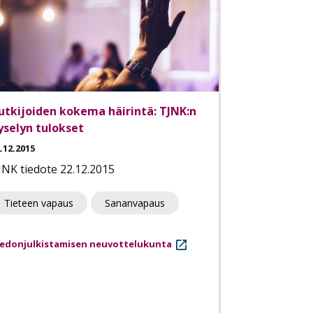
utkijoiden kokema häirintä: TJNK:n
yselyn tulokset
.12.2015
JNK tiedote 22.12.2015
Tieteen vapaus
Sananvapaus
iedonjulkistamisen neuvottelukunta