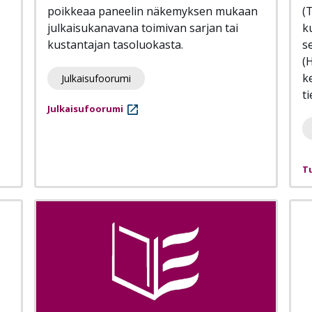
poikkeaa paneelin näkemyksen mukaan
(
julkaisukanavana toimivan sarjan tai
k
kustantajan tasoluokasta.
s
(
k
Julkaisufoorumi
ti
Julkaisufoorumi
T