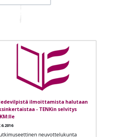
iedevilpistä ilmoittamista halutaan
ksinkertaistaa - TENKin selvitys
KM:lle
.6.2016
utkimuseettinen neuvottelukunta