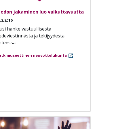
iedon jakaminen luo vaikuttavuutta
.2.2016
usi hanke vastuullisesta
iedeviestinnästä ja tekijyydestä
eteessä.
utkimuseettinen neuvottelukunta