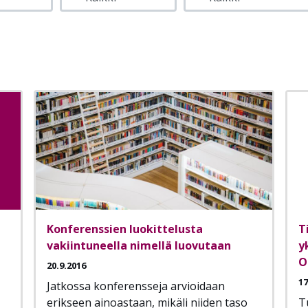
Konferenssien luokittelusta
T
vakiintuneella nimellä luovutaan
y
O
20.9.2016
17
Jatkossa konferensseja arvioidaan
erikseen ainoastaan, mikäli niiden taso
T