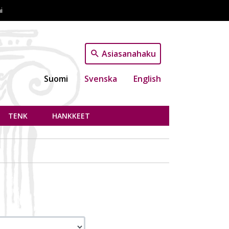
i
Asiasanahaku
Suomi
Svenska
English
TENK
HANKKEET