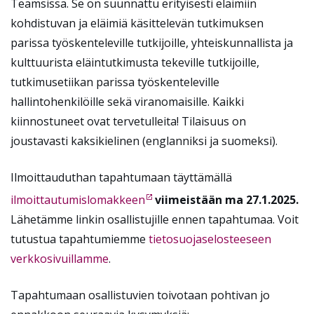
Teamsissa. Se on suunnattu erityisesti eläimiin
kohdistuvan ja eläimiä käsittelevän tutkimuksen
parissa työskenteleville tutkijoille, yhteiskunnallista ja
kulttuurista eläintutkimusta tekeville tutkijoille,
tutkimusetiikan parissa työskenteleville
hallintohenkilöille sekä viranomaisille. Kaikki
kiinnostuneet ovat tervetulleita! Tilaisuus on
joustavasti kaksikielinen (englanniksi ja suomeksi).
Ilmoittauduthan tapahtumaan täyttämällä
ilmoittautumislomakkeen
viimeistään ma 27.1.2025.
Lähetämme linkin osallistujille ennen tapahtumaa. Voit
tutustua tapahtumiemme
tietosuojaselosteeseen
verkkosivuillamme
.
Tapahtumaan osallistuvien toivotaan pohtivan jo