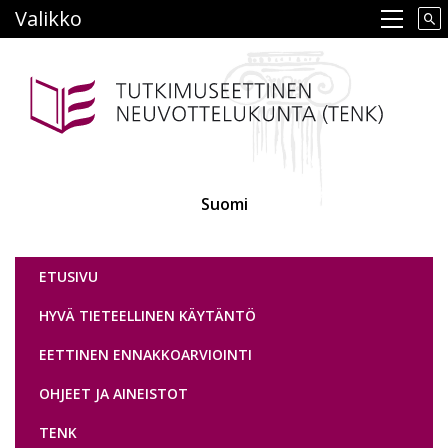
Hyppää
Valikko
Main navigation
pääsisältöön
Suomi
Tutkimuseettinen neuvottelukunta
ETUSIVU
HYVÄ TIETEELLINEN KÄYTÄNTÖ
EETTINEN ENNAKKOARVIOINTI
OHJEET JA AINEISTOT
TENK