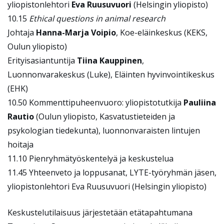
yliopistonlehtori
Eva Ruusuvuori
(Helsingin yliopisto)
10.15
Ethical questions in animal research
Johtaja
Hanna-Marja Voipio
, Koe-eläinkeskus (KEKS,
Oulun yliopisto)
Erityisasiantuntija
Tiina Kauppinen
,
Luonnonvarakeskus (Luke), Eläinten hyvinvointikeskus
(EHK)
10.50 Kommenttipuheenvuoro: yliopistotutkija
Pauliina
Rautio
(Oulun yliopisto, Kasvatustieteiden ja
psykologian tiedekunta), l
uonnonvaraisten lintujen
hoitaja
11.10 Pienryhmätyöskentelyä ja keskustelua
11.45 Yhteenveto ja loppusanat, LYTE-työryhmän jäsen,
yliopistonlehtori Eva Ruusuvuori
(Helsingin yliopisto)
Keskustelutilaisuus järjestetään etätapahtumana