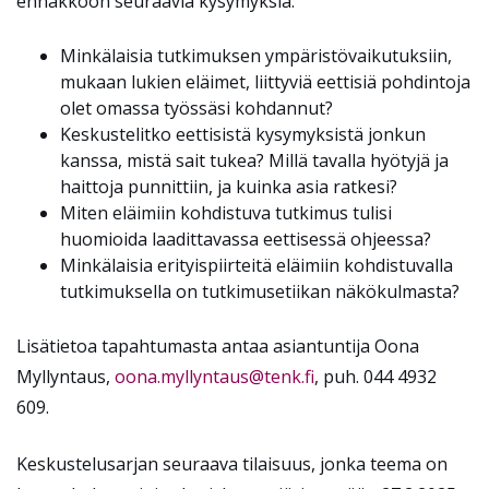
ennakkoon seuraavia kysymyksiä:
Minkälaisia tutkimuksen ympäristövaikutuksiin,
mukaan lukien eläimet, liittyviä eettisiä pohdintoja
olet omassa työssäsi kohdannut?
Keskustelitko eettisistä kysymyksistä jonkun
kanssa, mistä sait tukea? Millä tavalla hyötyjä ja
haittoja punnittiin, ja kuinka asia ratkesi?
Miten eläimiin kohdistuva tutkimus tulisi
huomioida laadittavassa eettisessä ohjeessa?
Minkälaisia erityispiirteitä eläimiin kohdistuvalla
tutkimuksella on tutkimusetiikan näkökulmasta?
Lisätietoa tapahtumasta antaa asiantuntija Oona
Myllyntaus,
oona.myllyntaus@tenk.fi
, puh. 044 4932
609.
Keskustelusarjan seuraava tilaisuus, jonka teema on