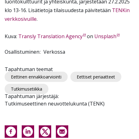
luontokulttuurit ja yhteiskunta, järjestetään 27.2.2025
klo 13-16. Lisätietoja tilaisuudesta päivitetään
TENKin
verkkosivuille
.
Kuva:
Transly Translation Agency
on
Unsplash
Osallistuminen
Verkossa
Tapahtuman teemat
Eettinen ennakkoarviointi
Eettiset periaatteet
Tutkimusetiikka
Tapahtuman järjestäjä
Tutkimuseettinen neuvottelukunta (TENK)