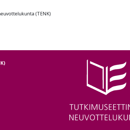
neuvottelukunta (TENK)
NK)
Image