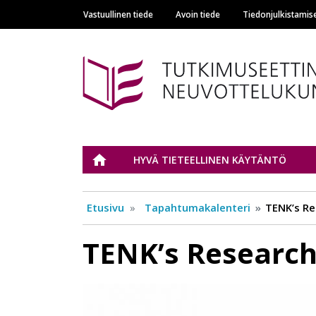
Vastuullinen tiede
Avoin tiede
Tiedonjulkistamis
Main navigation
Tutkimuseettinen n
ETUSIVU
HYVÄ TIETEELLINEN KÄYTÄNTÖ
Etusivu
Tapahtumakalenteri
TENK’s Re
TENK’s Research