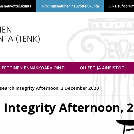
Hyppää
en neuvottelukunta
Tutkimuseettinen neuvottelukunta
Julkaisufoorum
pääsisältöön
euvottelukunta
EETTINEN ENNAKKOARVIOINTI
OHJEET JA AINEISTOT
search Integrity Afternoon, 2 December 2020
 Integrity Afternoon,