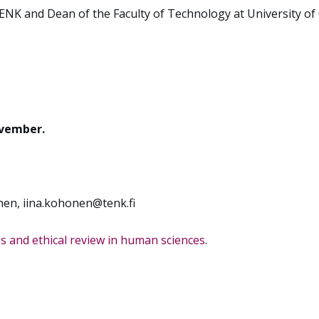
TENK and Dean of the Faculty of Technology at University of
vember.
nen, iina.kohonen@tenk.fi
s and ethical review in human sciences
.