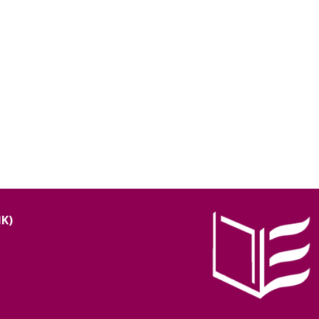
NK)
Image