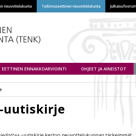
Hyppää
en neuvottelukunta
Tutkimuseettinen neuvottelukunta
Julkaisufoorum
pääsisältöön
euvottelukunta
EETTINEN ENNAKKOARVIOINTI
OHJEET JA AINEISTOT
e
-uutiskirje
iedottaa
-uutiskirje kertoo neuvottelukunnan tärkeimmät