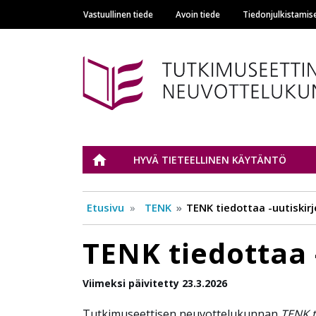
Vastuullinen tiede
Avoin tiede
Tiedonjulkistamis
Main navigation
Tutkimuseettinen n
ETUSIVU
HYVÄ TIETEELLINEN KÄYTÄNTÖ
Etusivu
TENK
TENK tiedottaa -uutiskirj
TENK tiedottaa 
Viimeksi päivitetty 23.3.2026
Tutkimuseettisen neuvottelukunnan
TENK t