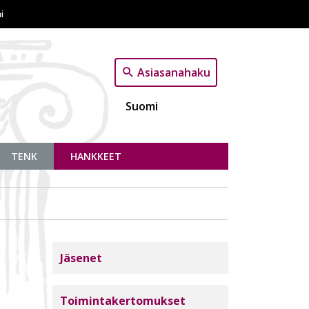
i
Asiasanahaku
Suomi
TENK
HANKKEET
Tutkimuseettinen neuvottelukunta
Jäsenet
Toimintakertomukset