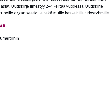
asiat. Uutiskirje ilmestyy 2–4 kertaa vuodessa. Uutiskirje
utuneille organisaatioille sekä muille keskeisille sidosryhmille
tiisi!
numeroihin: