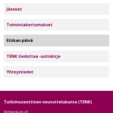
Tutkimuseettinen neuvottelukunta
Jäsenet
Toimintakertomukset
Etiikan päivä
TENK tiedottaa -uutiskirje
Yhteystiedot
Tutkimuseettinen neuvottelukunta (TENK)
Kirkkokatu 6