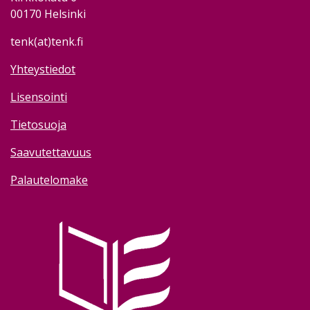
00170 Helsinki
tenk(at)tenk.fi
Yhteystiedot
Lisensointi
Tietosuoja
Saavutettavuus
Palautelomake
Image