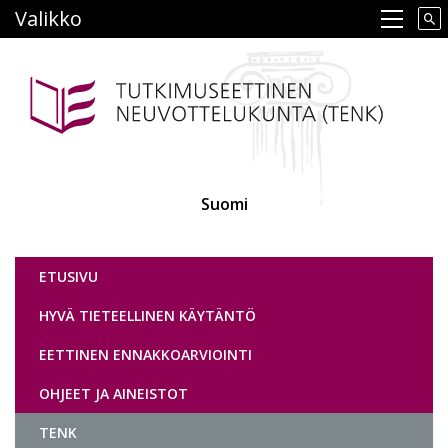
Hyppää
Valikko
Main navigation
pääsisältöön
Suomi
Tutkimuseettinen neuvottelukunta
ETUSIVU
HYVÄ TIETEELLINEN KÄYTÄNTÖ
EETTINEN ENNAKKOARVIOINTI
OHJEET JA AINEISTOT
TENK