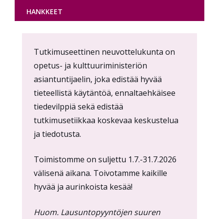
HANKKEET
Content
Tutkimuseettinen neuvottelukunta on
markup
opetus- ja kulttuuriministeriön
asiantuntijaelin, joka edistää hyvää
tieteellistä käytäntöä, ennaltaehkäisee
tiedevilppiä sekä edistää
tutkimusetiikkaa koskevaa keskustelua
ja tiedotusta.
Toimistomme on suljettu 1.7.-31.7.2026
välisenä aikana. Toivotamme kaikille
hyvää ja aurinkoista kesää!
Huom. Lausuntopyyntöjen suuren