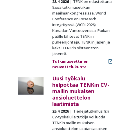
28.4.2026
TENK on edustettuna
9:ssä tutkimusetiikan
maailmankongressissa, World
Conference on Research
Integrity:ssä (WCRI 2026)
Kanadan Vancouverissa. Paikan
päälle lähtevät TENK:in
puheenjohtaja, TENK:in jäsen ja
kaksi TENK:in sihteeristön
jäsentä.
Tutkimuseettinen
neuvottelukunta
Uusi työkalu
helpottaa TENKin CV-
mallin mukaisen
ansioluettelon
laatimista
28.4.2026
Tiedejatutkimus.fi:n
CV-työkalulla tutkija voi luoda
TENKin mallin mukaisen
ansioluettelon ja ajantasaisen