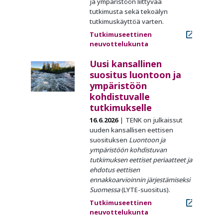
ja ympäristöön liittyvää
tutkimusta sekä tekoälyn
tutkimuskäyttöä varten.
Tutkimuseettinen
neuvottelukunta
Uusi kansallinen
suositus luontoon ja
ympäristöön
kohdistuvalle
tutkimukselle
16.6.2026
TENK on julkaissut
uuden kansallisen eettisen
suosituksen
Luontoon ja
ympäristöön kohdistuvan
tutkimuksen eettiset periaatteet ja
ehdotus eettisen
ennakkoarvioinnin järjestämiseksi
Suomessa
(LYTE-suositus).
Tutkimuseettinen
neuvottelukunta