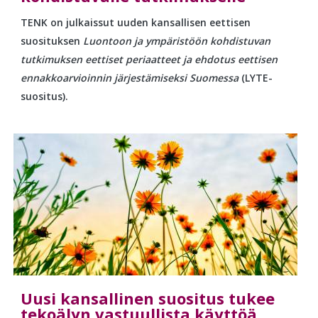
TENK on julkaissut uuden kansallisen eettisen
suosituksen
Luontoon ja ympäristöön kohdistuvan
tutkimuksen eettiset periaatteet ja ehdotus eettisen
ennakkoarvioinnin järjestämiseksi Suomessa
(LYTE-
suositus).
Uusi kansallinen suositus tukee
tekoälyn vastuullista käyttöä