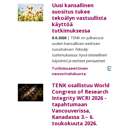
Uusi kansallinen
suositus tukee
tekoälyn vastuullista
käyttöä
tutkimuksessa
8.6.2026
TENK on julkaissut
uuden kansallisen eettisen
suosituksen
Tekoäly
tutkimuksessa: hyvä tieteellinen
käytäntö ja eettiset periaatteet
.
Tutkimuseettinen
neuvottelukunta
TENK osallistuu World
Congress of Research
Integrity WCRI 2026 -
tapahtumaan
Vancouverissa,
Kanadassa 3.– 6.
toukokuuta 2026.