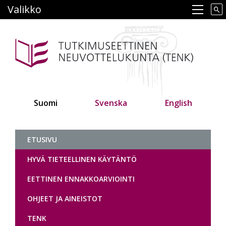
Hyppää
Valikko
Main navigation
pääsisältöön
Suomi
Svenska
English
Tutkimuseettinen neuvottelukunt
ETUSIVU
HYVÄ TIETEELLINEN KÄYTÄNTÖ
EETTINEN ENNAKKOARVIOINTI
OHJEET JA AINEISTOT
TENK