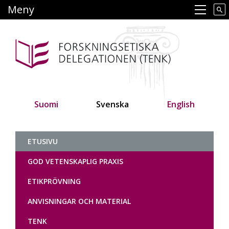
Hoppa
Meny
Main navigation
till
huvudinnehåll
Suomi
Svenska
English
Tutkimuseettinen neuvottelukunt
ETUSIVU
GOD VETENSKAPLIG PRAXIS
ETIKPRÖVNING
ANVISNINGAR OCH MATERIAL
TENK