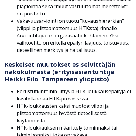
plagiointia sekä ”muut vastuuttomat menettelyt”
on poistettu.
Vakavuusarviointi on tuotu ”kuvaushierarkian”
(vilppi ja piittaamattomuus HTK:sta) rinnalle.
Arviointitapa on organisaatiokohtainen. Yksi
vaihtoehto on eritellä epäilyn laajuus, toistuvuus,
tieteellinen merkitys ja haitallisuus.
Keskeiset muutokset esiselvittäjän
näkökulmasta (erityisasiantuntija
Heikki Eilo, Tampereen yliopisto)
Perustutkintoihin liittyviä HTK-loukkausepäilyjä ei
käsitellä enää HTK-prosessissa
HTK-loukkausten kaksi muotoa: vilppi ja
piittaamattomuus hyvästä tieteellisestä
käytännöstä
HTK-loukkauksen määrittely toiminnaksi tai
laiminlyönniksi, joka on vakava.