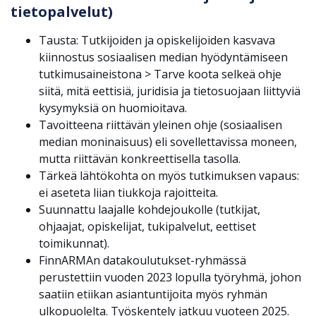
tietopalvelut)
Tausta: Tutkijoiden ja opiskelijoiden kasvava
kiinnostus sosiaalisen median hyödyntämiseen
tutkimusaineistona > Tarve koota selkeä ohje
siitä, mitä eettisiä, juridisia ja tietosuojaan liittyviä
kysymyksiä on huomioitava.
Tavoitteena riittävän yleinen ohje (sosiaalisen
median moninaisuus) eli sovellettavissa moneen,
mutta riittävän konkreettisella tasolla.
Tärkeä lähtökohta on myös tutkimuksen vapaus:
ei aseteta liian tiukkoja rajoitteita.
Suunnattu laajalle kohdejoukolle (tutkijat,
ohjaajat, opiskelijat, tukipalvelut, eettiset
toimikunnat).
FinnARMAn datakoulutukset-ryhmässä
perustettiin vuoden 2023 lopulla työryhmä, johon
saatiin etiikan asiantuntijoita myös ryhmän
ulkopuolelta. Työskentely jatkuu vuoteen 2025.