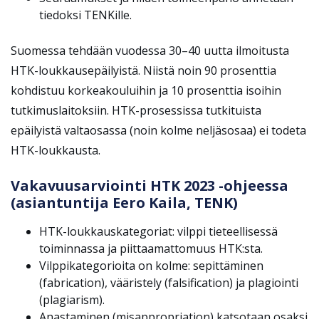
tiedoksi TENKille.
Suomessa tehdään vuodessa 30–40 uutta ilmoitusta
HTK-loukkausepäilyistä. Niistä noin 90 prosenttia
kohdistuu korkeakouluihin ja 10 prosenttia isoihin
tutkimuslaitoksiin. HTK-prosessissa tutkituista
epäilyistä valtaosassa (noin kolme neljäsosaa) ei todeta
HTK-loukkausta.
Vakavuusarviointi HTK 2023 -ohjeessa
(asiantuntija Eero Kaila, TENK)
HTK-loukkauskategoriat: vilppi tieteellisessä
toiminnassa ja piittaamattomuus HTK:sta.
Vilppikategorioita on kolme: sepittäminen
(fabrication), vääristely (falsification) ja plagiointi
(plagiarism).
Anastaminen (misappropriation) katsotaan osaksi