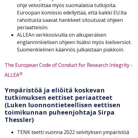
ohje velvoittaa myös suomalaisia tutkijoita.
Euroopan komissio edellyttää, että kaikki EU:lta
rahoitusta saavat hankkeet sitoutuvat ohjeen
periaatteisiin.
ALLEAn verkkosivuilla on alkuperäisen
englanninkielisen ohjeen lisäksi myös kieliversiot.
Suomenkielinen käännös julkaistaan piakkoin.
The European Code of Conduct for Research Integrity -
ALLEA
Ympäristöä ja eliöitä koskevan
tutkimuksen eettiset periaatteet
(Luken luonnontieteellisen eettisen
toimikunnan puheenjohtaja Sirpa
Thessler)
TENK teetti vuonna 2022 selvityksen ympäristöä