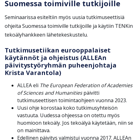
Suomessa toimiville tutkijoille
Seminaarissa esiteltiin myös uusia tutkimuseettisiä
ohjeita Suomessa toimiville tutkijoille ja käytiin TENKin
tekoälyhankkeen lähetekeskustelu.
Tutkimusetiikan eurooppalaiset
käytännöt ja ohjeistus (ALLEAn
päivitystyöryhmän puheenjohtaja
Krista Varantola)
ALLEA eli
The European Federation of Academies
of Sciences and Humanities
päivitti
tutkimuseettisen toimintaohjeen vuonna 2023.
Uusi ohje korostaa koko tutkimusyhteisön
vastuuta. Uudessa ohjeessa on otettu myös
huomioon tekoäly. Jos tekoälyä käytetään, niin se
on mainittava.
Edellinen päivitys valmistui vuonna 2017. ALLEAn