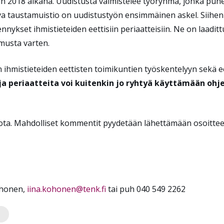
 2018 aikana. Uudistusta valmistelee työryhmä, jonka puhee
a taustamuistio on uudistustyön ensimmäinen askel. Siihen
ykset ihmistieteiden eettisiin periaatteisiin. Ne on laadittu
imusta varten.
mistieteiden eettisten toimikuntien työskentelyyn sekä eet
ja periaatteita voi kuitenkin jo ryhtyä käyttämään oh
ota. Mahdolliset kommentit pyydetään lähettämään osoitt
Kohonen,
iina.kohonen@tenk.fi
tai puh 040 549 2262