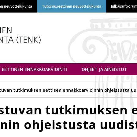
Hyppää
en neuvottelukunta
Tutkimuseettinen neuvottelukunta
Julkaisufoorum
pääsisältöön
euvottelukunta
EETTINEN ENNAKKOARVIOINTI
OHJEET JA AINEISTOT
tuvan tutkimuksen eettisen ennakkoarvioinnin ohjeistusta uu
stuvan tutkimuksen e
nin ohjeistusta uudis