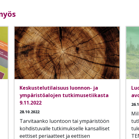
 myös
Keskustelutilaisuus luonnon- ja
Lu
ympäristöalojen tutkimusetiikasta
avo
9.11.2022
26.
28.10.2022
Mil
Tarvitaanko luontoon tai ympäristöön
tut
kohdistuvalle tutkimukselle kansalliset
tu
eettiset periaatteet ja eettisen
TEN