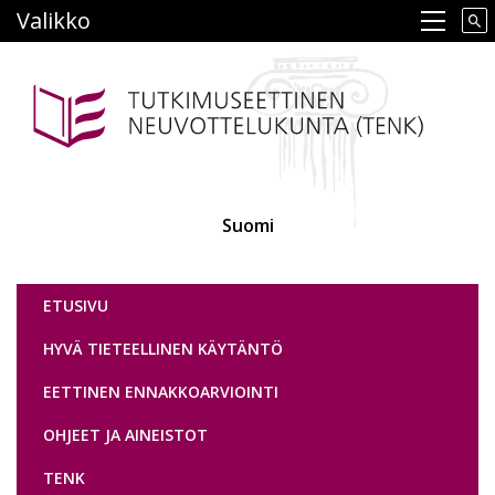
Hyppää
Valikko
Main navigation
pääsisältöön
Suomi
Tutkimuseettinen neuvottelukunta
ETUSIVU
HYVÄ TIETEELLINEN KÄYTÄNTÖ
EETTINEN ENNAKKOARVIOINTI
OHJEET JA AINEISTOT
TENK