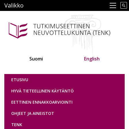
Hyppää
Valikko
Main navigation
pääsisältöön
Suomi
English
Tutkimuseettinen neuvottelukunta
ETUSIVU
HYVÄ TIETEELLINEN KÄYTÄNTÖ
EETTINEN ENNAKKOARVIOINTI
OHJEET JA AINEISTOT
TENK