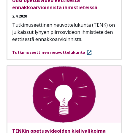
Uusi opetusvideo eettisestä
ennakkoarvioinnista ihmistieteissä
2.4.2020
Tutkimuseettinen neuvottelukunta (TENK) on
julkaissut lyhyen piirrosvideon ihmistieteiden
eettisestä ennakkoarvioinnista.
Tutkimuseettinen neuvottelukunta
TENKin opetusvideoiden kielivalikoima