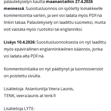
palautekyselyn kautta
maanantaihin
27.4.2026
mennessä
.
Suositusluonnos on syötetty
lomakkeelle
kommentointia
varten
, ja sen voi ladata myös
PDF:nä
linkin takaa
. Palautekysely on laadittu suomeksi, mutta
voit vastata my
ö
s ruotsiksi tai englanniksi.
Lisäys 10.4.2026:
Suositusluonnoksesta on nyt laadittu
myös epävirallinen englanninkielinen käännös, jonka
voi ladata alta PDF:nä.
Kommentointiaika on nyt päättynyt ja luonnosversiot
on poistettu sivulta.
Lisätietoja:
Asiantuntija Veera Launis,
TENK,
veera.launis
at tenk.fi
Lisätietoja LYTE-