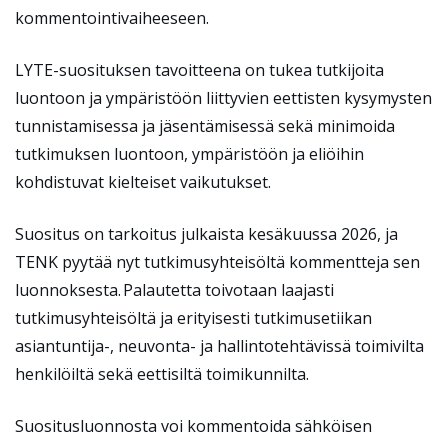
kommentointivaiheeseen.
LYTE-
suosituksen
tavoitteena on tukea tutkijoita
luontoon ja ympäristöön liittyvien eettisten kysymysten
tunnistamisessa ja jäsentämisessä sekä minimoida
tutkimuksen luontoon, ympäristöön ja eliöihin
kohdistuvat kielteiset vaikutukset.
Suositus on tarkoitus julkaista kesäkuussa 2026, ja
TENK pyytää nyt tutkimusyhteisöltä kommentteja sen
luonnoksesta.
Palautetta toivotaan
laajasti
tutkimusyhteisöltä ja erityisesti tutkimusetiikan
asiantuntija-, neuvonta- ja hallintotehtävissä toimivilta
henkilöiltä sekä eettisiltä toimikunnilta.
Suositusluonnosta voi kommentoida sähköisen