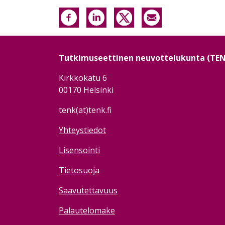
Tutkimuseettinen neuvottelukunta (TE
Kirkkokatu 6
00170 Helsinki
tenk(at)tenk.fi
Yhteystiedot
Lisensointi
Tietosuoja
Saavutettavuus
Palautelomake