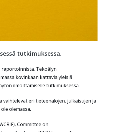
isessä tutkimuksessa.
a raportoinnista. Tekoälyn
emassa kovinkaan kattavia yleisiä
käytön ilmoittamiselle tutkimuksessa.
 vaihtelevat eri tieteenalojen, julkaisujen ja
ei ole olemassa.
 (WCRIF), Committee on