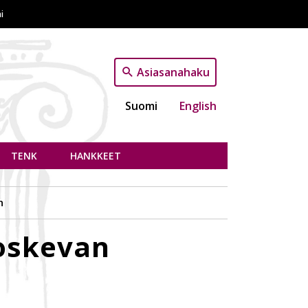
i
Asiasanahaku
Suomi
English
TENK
HANKKEET
n
oskevan