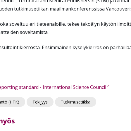
 Scientific, Technical and Medical Publishersin (STM) ja Glo
vuoden tutkimusetiikan maailmankonferenssissa Vancouver
oka soveltuu eri tieteenaloille, tekee tekoälyn käytön ilmoi
aatteiden soveltamista.
nsultointikierrosta. Ensimmäinen kyselykierros on parhaill
reporting standard - International Science Council
täntö (HTK)
Tekijyys
Tutkimusetiikka
 myös