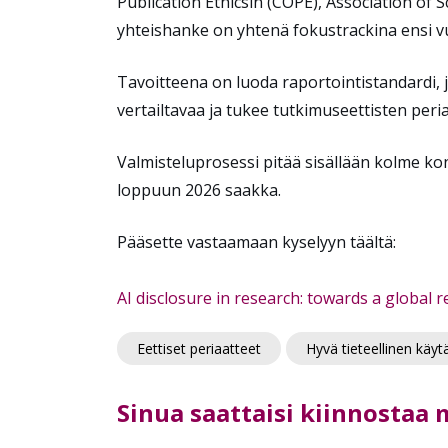
Publication Ethicsin (COPE), Association of
yhteishanke on yhtenä fokustrackina ensi 
Tavoitteena on luoda raportointistandardi, j
vertailtavaa ja tukee tutkimuseettisten peri
Valmisteluprosessi pitää sisällään kolme ko
loppuun 2026 saakka.
Pääsette vastaamaan kyselyyn täältä:
AI disclosure in research: towards a global 
Eettiset periaatteet
Hyvä tieteellinen käy
Sinua saattaisi kiinnostaa