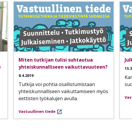
Miten tutkijan tulisi suhtautua
Jul
e
yhteiskunnalliseen vaikuttavuuteen?
15.
8.4.2019
Kan
Tutkija voi pohtia osallistumistaan
suo
yhteiskunnalliseen vaikuttamiseen myös
Vas
eettisten työkalujen avulla.
Vastuullinen tiede