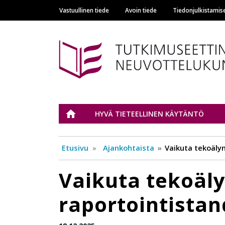
Vastuullinen tiede
Avoin tiede
Tiedonjulkistamis
Main navigation
Tutkimuseettinen n
ETUSIVU
HYVÄ TIETEELLINEN KÄYTÄNTÖ
Etusivu
Ajankohtaista
Vaikuta tekoäly
Vaikuta tekoäl
raportointistan