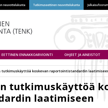
Hyppää
en neuvottelukunta
Tutkimuseettinen neuvottelukunta
Julkaisufoorum
pääsisältöön
euvottelukunta
EETTINEN ENNAKKOARVIOINTI
OHJEET JA AINEISTOT
n tutkimuskäyttöä koskevan raportointistandardin laatimisee
yn tutkimuskäyttöä k
dardin laatimiseen