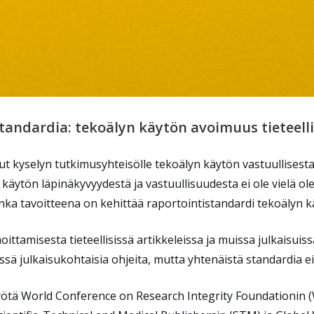
tandardia: tekoälyn käytön avoimuus tieteell
nut kyselyn tutkimusyhteisölle tekoälyn käytön vastuullisest
käytön läpinäkyvyydestä ja vastuullisuudesta ei ole vielä ol
jonka tavoitteena on kehittää raportointistandardi tekoälyn 
ttamisesta tieteellisissä artikkeleissa ja muissa julkaisuissa
tössä julkaisukohtaisia ohjeita, mutta yhtenäistä standardia 
työtä World Conference on Research Integrity Foundationin