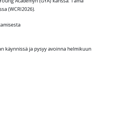
bal Young Academyn (GYA) kanssa. Tämä
issa (WCRI2026).
ttamisesta
aan käynnissä ja pysyy avoinna helmikuun