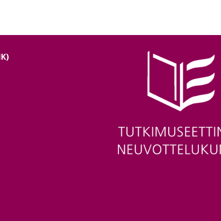
NK)
Image