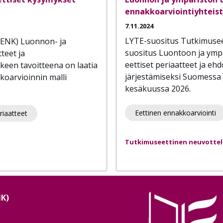
ennakkoarviointiyhteist
7.11.2024
LYTE-suositus Tutkimuse
TENK) Luonnon- ja
suositus Luontoon ja ymp
teet ja
eettiset periaatteet ja eh
keen tavoitteena on laatia
järjestämiseksi Suomessa j
kkoarvioinnin malli
kesäkuussa 2026.
Eettinen ennakkoarviointi
riaatteet
Tutkimuseettinen neuvotte
NK)
Image