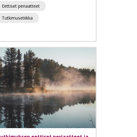
Eettiset periaatteet
Tutkimusetiikka
utkimuksen eettiset periaatteet ja