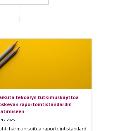
aikuta tekoälyn tutkimuskäyttöä
oskevan raportointistandardin
aatimiseen
.12.2025
ohti harmonisoitua raportointistandard