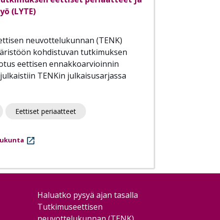
yö (LYTE)
ettisen neuvottelukunnan (TENK)
äristöön kohdistuvan tutkimuksen
dotus eettisen ennakkoarvioinnin
ulkaistiin TENKin julkaisusarjassa
Eettiset periaatteet
lukunta
Haluatko pysyä ajan tasalla
Tutkimuseettisen
neuvottelukunnan (TENK)