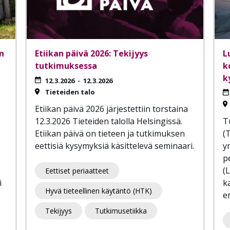
n
Etiikan päivä 2026: Tekijyys
L
tutkimuksessa
k
k
12.3.2026
-
12.3.2026
Tieteiden talo
Etiikan päivä 2026 järjestettiin torstaina
12.3.2026 Tieteiden talolla Helsingissä.
T
Etiikan päivä on tieteen ja tutkimuksen
(
eettisiä kysymyksiä käsittelevä seminaari.
y
p
(
Eettiset periaatteet
i
ka
Hyvä tieteellinen käytäntö (HTK)
e
Tekijyys
Tutkimusetiikka