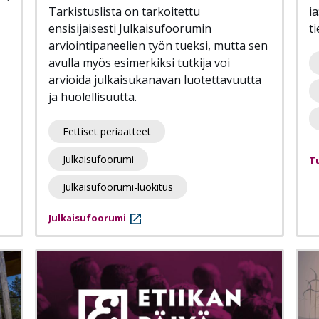
Tarkistuslista on tarkoitettu
i
ensisijaisesti Julkaisufoorumin
t
arviointipaneelien työn tueksi, mutta sen
avulla myös esimerkiksi tutkija voi
arvioida julkaisukanavan luotettavuutta
ja huolellisuutta.
Eettiset periaatteet
Julkaisufoorumi
T
Julkaisufoorumi-luokitus
Julkaisufoorumi