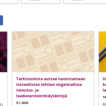
Tarkistuslista auttaa tunnistamaan
V
tieteellisten lehtien ongelmallisia
k
toimitus- ja
l
laadunarviointikäytäntöjä
18
9.1.2026
K
i,