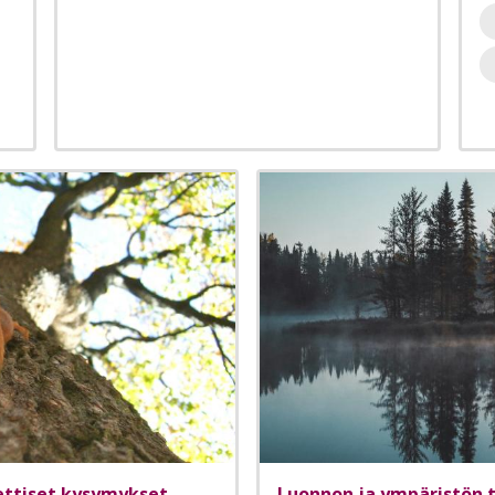
ettiset kysymykset
Luonnon ja ympäristön t