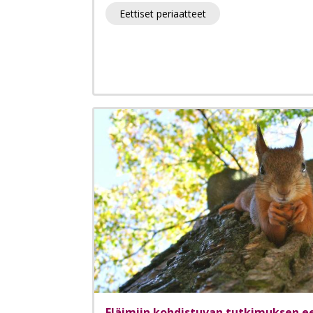
Eettiset periaatteet
Eläimiin kohdistuvan tutkimuksen e