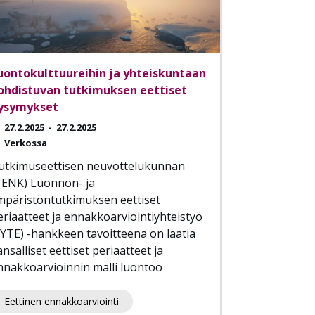
uontokulttuureihin ja yhteiskuntaan
ohdistuvan tutkimuksen eettiset
ysymykset
27.2.2025
-
27.2.2025
Verkossa
utkimuseettisen neuvottelukunnan
TENK) Luonnon- ja
mpäristöntutkimuksen eettiset
eriaatteet ja ennakkoarviointiyhteistyö
LYTE) -hankkeen tavoitteena on laatia
nsalliset eettiset periaatteet ja
nnakkoarvioinnin malli luontoo
Eettinen ennakkoarviointi