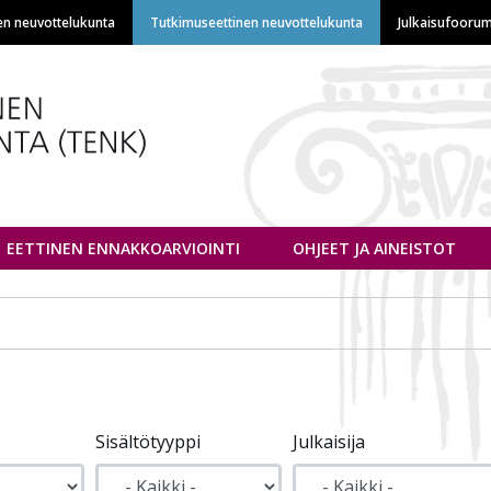
Hyppää
en neuvottelukunta
Tutkimuseettinen neuvottelukunta
Julkaisufoorum
pääsisältöön
euvottelukunta
EETTINEN ENNAKKOARVIOINTI
OHJEET JA AINEISTOT
Sisältötyyppi
Julkaisija