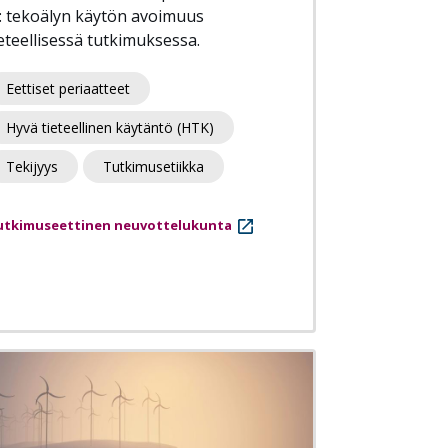
a: tekoälyn käytön avoimuus
ieteellisessä tutkimuksessa.
Eettiset periaatteet
Hyvä tieteellinen käytäntö (HTK)
Tekijyys
Tutkimusetiikka
utkimuseettinen neuvottelukunta