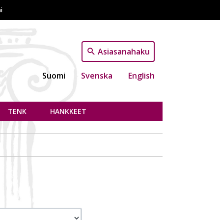
i
Asiasanahaku
Suomi
Svenska
English
TENK
HANKKEET