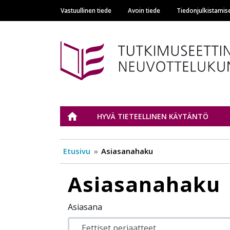
Vastuullinen tiede
Avoin tiede
Tiedonjulkistamis
Main navigation
Tutkimuseettinen n
ETUSIVU
HYVÄ TIETEELLINEN KÄYTÄNTÖ
Etusivu
Asiasanahaku
Asiasanahaku
Asiasana