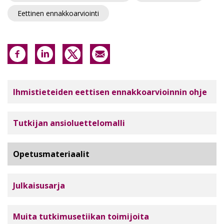
Eettinen ennakkoarviointi
Tutkimuseettinen neuvottelukunta
Ihmistieteiden eettisen ennakkoarvioinnin ohje
Tutkijan ansioluettelomalli
Opetusmateriaalit
Julkaisusarja
Muita tutkimusetiikan toimijoita