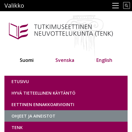
Hyppää
Valikko
Main navigation
pääsisältöön
Suomi
Svenska
English
Tutkimuseettinen neuvottelukunta
ETUSIVU
HYVÄ TIETEELLINEN KÄYTÄNTÖ
EETTINEN ENNAKKOARVIOINTI
OHJEET JA AINEISTOT
TENK