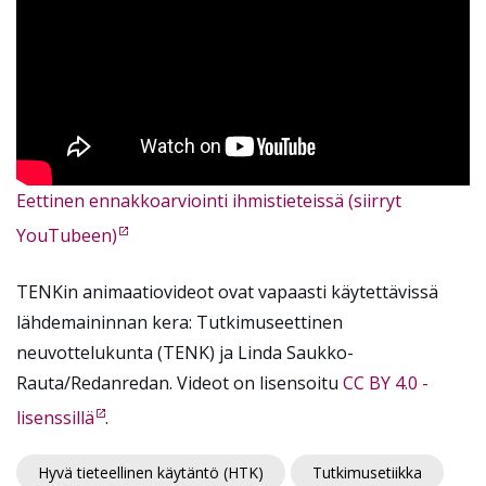
Eettinen ennakkoarviointi ihmistieteissä (siirryt
YouTubeen)
TENKin animaatiovideot ovat vapaasti käytettävissä
lähdemaininnan kera: Tutkimuseettinen
neuvottelukunta (TENK) ja Linda Saukko-
Rauta/Redanredan. Videot on lisensoitu
CC BY 4.0 -
lisenssillä
.
Hyvä tieteellinen käytäntö (HTK)
Tutkimusetiikka