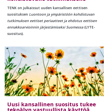
TENK on julkaissut uuden kansallisen eettisen
suosituksen
Luontoon ja ympäristöön kohdistuvan
tutkimuksen eettiset periaatteet ja ehdotus eettisen
ennakkoarvioinnin järjestämiseksi Suomessa
(LYTE-
suositus).
Uusi kansallinen suositus tukee
tekoälyn vastuullista käyttöä