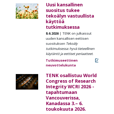
Uusi kansallinen
suositus tukee
tekoälyn vastuullista
käyttöä
tutkimuksessa
8.6.2026
TENK on julkaissut
uuden kansallisen eettisen
suosituksen
Tekoäly
tutkimuksessa: hyvä tieteellinen
käytäntö ja eettiset periaatteet
.
Tutkimuseettinen
neuvottelukunta
TENK osallistuu World
Congress of Research
Integrity WCRI 2026 -
tapahtumaan
Vancouverissa,
Kanadassa 3.– 6.
toukokuuta 2026.