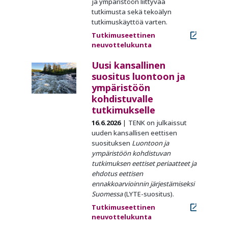
ja ympäristöön liittyvää
tutkimusta sekä tekoälyn
tutkimuskäyttöä varten.
Tutkimuseettinen
neuvottelukunta
Uusi kansallinen
suositus luontoon ja
ympäristöön
kohdistuvalle
tutkimukselle
16.6.2026
TENK on julkaissut
uuden kansallisen eettisen
suosituksen
Luontoon ja
ympäristöön kohdistuvan
tutkimuksen eettiset periaatteet ja
ehdotus eettisen
ennakkoarvioinnin järjestämiseksi
Suomessa
(LYTE-suositus).
Tutkimuseettinen
neuvottelukunta