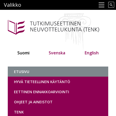
Hyppää
Valikko
Main navigation
pääsisältöön
Suomi
Svenska
English
Tutkimuseettinen neuvottelukunt
ETUSIVU
HYVÄ TIETEELLINEN KÄYTÄNTÖ
EETTINEN ENNAKKOARVIOINTI
OHJEET JA AINEISTOT
TENK