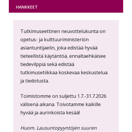
HANKKEET
Content
Tutkimuseettinen neuvottelukunta on
markup
opetus- ja kulttuuriministeriön
asiantuntijaelin, joka edistää hyvää
tieteellistä käytäntöä, ennaltaehkäisee
tiedevilppiä sekä edistää
tutkimusetiikkaa koskevaa keskustelua
ja tiedotusta.
Toimistomme on suljettu 1.7.-31.7.2026
välisenä aikana. Toivotamme kaikille
hyvää ja aurinkoista kesää!
Huom. Lausuntopyyntöjen suuren