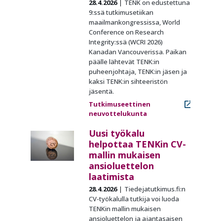
28.4.2026
TENK on edustettuna
9:ssä tutkimusetiikan
maailmankongressissa, World
Conference on Research
Integrity:ssä (WCRI 2026)
Kanadan Vancouverissa. Paikan
päälle lähtevät TENK:in
puheenjohtaja, TENK:in jäsen ja
kaksi TENK:in sihteeristön
jäsentä.
Tutkimuseettinen
neuvottelukunta
Uusi työkalu
helpottaa TENKin CV-
mallin mukaisen
ansioluettelon
laatimista
28.4.2026
Tiedejatutkimus.fi:n
CV-työkalulla tutkija voi luoda
TENKin mallin mukaisen
ansioluettelon ja ajantasaisen