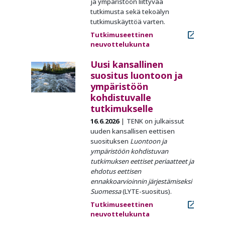
ja ympäristöön liittyvää
tutkimusta sekä tekoälyn
tutkimuskäyttöä varten.
Tutkimuseettinen
neuvottelukunta
Uusi kansallinen
suositus luontoon ja
ympäristöön
kohdistuvalle
tutkimukselle
16.6.2026
TENK on julkaissut
uuden kansallisen eettisen
suosituksen
Luontoon ja
ympäristöön kohdistuvan
tutkimuksen eettiset periaatteet ja
ehdotus eettisen
ennakkoarvioinnin järjestämiseksi
Suomessa
(LYTE-suositus).
Tutkimuseettinen
neuvottelukunta