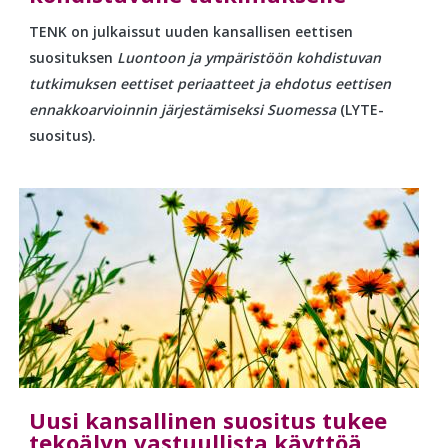
TENK on julkaissut uuden kansallisen eettisen
suosituksen
Luontoon ja ympäristöön kohdistuvan
tutkimuksen eettiset periaatteet ja ehdotus eettisen
ennakkoarvioinnin järjestämiseksi Suomessa
(LYTE-
suositus).
Uusi kansallinen suositus tukee
tekoälyn vastuullista käyttöä