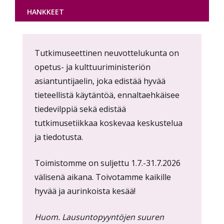
HANKKEET
Content
Tutkimuseettinen neuvottelukunta on
markup
opetus- ja kulttuuriministeriön
asiantuntijaelin, joka edistää hyvää
tieteellistä käytäntöä, ennaltaehkäisee
tiedevilppiä sekä edistää
tutkimusetiikkaa koskevaa keskustelua
ja tiedotusta.
Toimistomme on suljettu 1.7.-31.7.2026
välisenä aikana. Toivotamme kaikille
hyvää ja aurinkoista kesää!
Huom. Lausuntopyyntöjen suuren