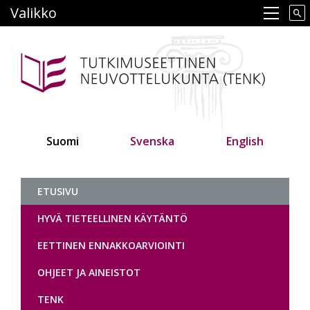
Hyppää
Valikko
Main navigation
pääsisältöön
Suomi
Svenska
English
Tutkimuseettinen neuvottelukunt
ETUSIVU
HYVÄ TIETEELLINEN KÄYTÄNTÖ
EETTINEN ENNAKKOARVIOINTI
OHJEET JA AINEISTOT
TENK