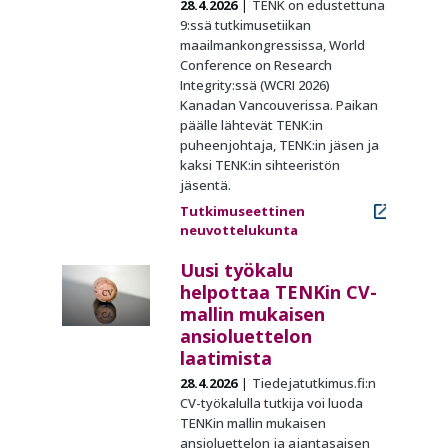
28.4.2026
TENK on edustettuna
9:ssä tutkimusetiikan
maailmankongressissa, World
Conference on Research
Integrity:ssä (WCRI 2026)
Kanadan Vancouverissa. Paikan
päälle lähtevät TENK:in
puheenjohtaja, TENK:in jäsen ja
kaksi TENK:in sihteeristön
jäsentä.
Tutkimuseettinen
neuvottelukunta
Uusi työkalu
helpottaa TENKin CV-
mallin mukaisen
ansioluettelon
laatimista
28.4.2026
Tiedejatutkimus.fi:n
CV-työkalulla tutkija voi luoda
TENKin mallin mukaisen
ansioluettelon ja ajantasaisen