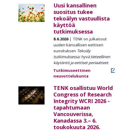
Uusi kansallinen
suositus tukee
tekoälyn vastuullista
käyttöä
tutkimuksessa
8.6.2026
TENK on julkaissut
uuden kansallisen eettisen
suosituksen
Tekoäly
tutkimuksessa: hyvä tieteellinen
käytäntö ja eettiset periaatteet
.
Tutkimuseettinen
neuvottelukunta
TENK osallistuu World
Congress of Research
Integrity WCRI 2026 -
tapahtumaan
Vancouverissa,
Kanadassa 3.– 6.
toukokuuta 2026.