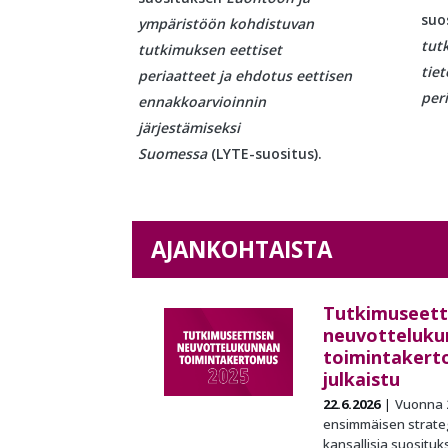
suo
ympäristöön kohdistuvan
tut
tutkimuksen eettiset
tiet
periaatteet ja ehdotus eettisen
per
ennakkoarvioinnin
järjestämiseksi
Suomessa
(LYTE-suositus).
AJANKOHTAISTA
Tutkimuseett
neuvotteluku
toimintakert
julkaistu
22.6.2026
Vuonna 
ensimmäisen strateg
kansallisia suosituk