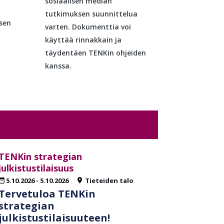
sosiaalisen median
tutkimuksen suunnittelua
isen
varten. Dokumenttia voi
käyttää rinnakkain ja
täydentäen TENKin ohjeiden
kanssa.
TENKin strategian
julkistustilaisuus
5.10.2026
-
5.10.2026
Tieteiden talo
Tervetuloa TENKin
strategian
julkistustilaisuuteen!