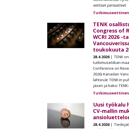
eettiset periaatteet
.
Tutkimuseettinen
TENK osallist
Congress of R
WCRI 2026 -t
Vancouverissa
toukokuuta 2
28.4.2026
TENK on
tutkimusetiikan ma
Conference on Resea
2026) Kanadan Vanco
lähtevät TENK:in pu
jäsen ja kaksi TENK:
Tutkimuseettinen
Uusi työkalu 
CV-mallin mu
ansioluettelo
28.4.2026
Tiedejat