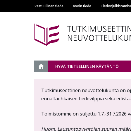
Vastuullinen tiede
Avoin tiede
Tiedonjulkistamis
Main navigation
Tutkimuseettinen n
ETUSIVU
HYVÄ TIETEELLINEN KÄYTÄNTÖ
Content
Tutkimuseettinen neuvottelukunta on opetu
markup
ennaltaehkäisee tiedevilppiä sekä edistä
Toimistomme on suljettu 1.7.-31.7.2026 v
Huom. Lausuntopyyntöjen suuren määrän v