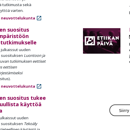
ää tutkimusta sekä
yttöä varten.
 neuvottelukunta
nen suositus
ympäristöön
 tutkimukselle
julkaissut uuden
n suosituksen
Luontoon ja
uvan tutkimuksen eettiset
s eettisen
rjestämiseksi
itus).
 neuvottelukunta
nen suositus tukee
uullista käyttöä
a
Siirr
ulkaissut uuden
n suosituksen
Tekoäly
ieteellinen käytäntö ja