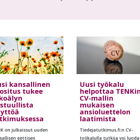
si kansallinen
Uusi työkalu
ositus tukee
helpottaa TENKi
koälyn
CV-mallin
stuullista
mukaisen
yttöä
ansioluettelon
tkimuksessa
laatimista
K on julkaissut uuden
Tiedejatutkimus.fi:n CV-
sallisen eettisen
työkalulla tutkija voi luoda