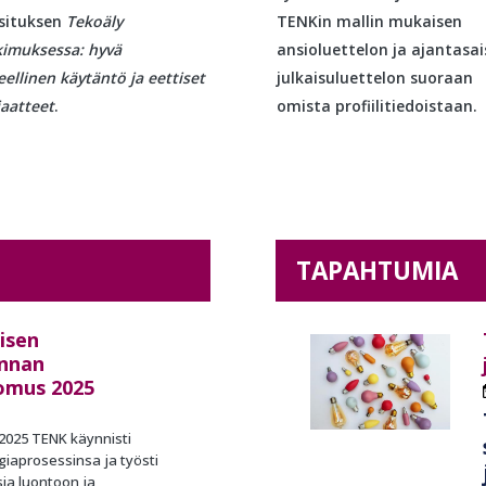
situksen
Tekoäly
TENKin mallin mukaisen
kimuksessa: hyvä
ansioluettelon ja ajantasa
eellinen käytäntö ja eettiset
julkaisuluettelon suoraan
iaatteet
.
omista profiilitiedoistaan.
TAPAHTUMIA
isen
nnan
omus 2025
2025 TENK käynnisti
iaprosessinsa ja työsti
sia luontoon ja