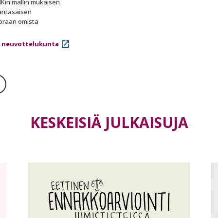
NKin mallin mukaisen
jantasaisen
uoraan omista
 neuvottelukunta
KESKEISIÄ JULKAISUJA