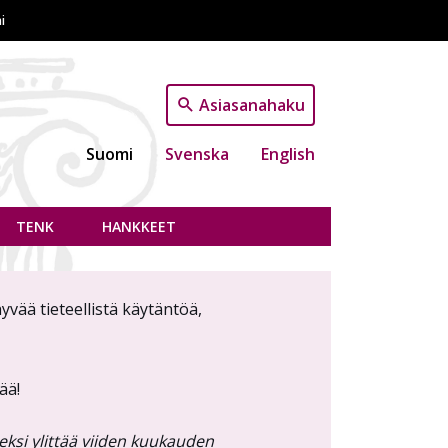
i
Asiasanahaku
Suomi
Svenska
English
TENK
HANKKEET
yvää tieteellistä käytäntöä,
sää!
ksi ylittää viiden kuukauden