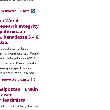
 neuvottelukunta
uu World
esearch Integrity
apahtumaan
, Kanadassa 3.– 6.
026.
 edustettuna 9:ssä
ailmankongressissa, World
rch Integrity:ssä (WCRI
uverissa. Paikan päälle
heenjohtaja, TENK:in
in sihteeristön jäsentä.
 neuvottelukunta
helpottaa TENKin
kaisen
n laatimista
utkimus.fi:n CV-työkalulla