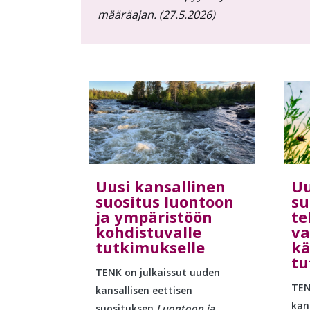
määräajan. (27.5.2026)
Uusi kansallinen
Uu
suositus luontoon
su
ja ympäristöön
te
kohdistuvalle
va
tutkimukselle
kä
tu
TENK on julkaissut uuden
TEN
kansallisen eettisen
kan
suosituksen
Luontoon ja