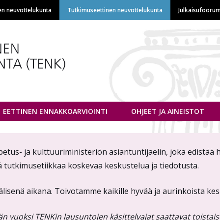
Hyppää
en neuvottelukunta
Tutkimuseettinen neuvottelukunta
Julkaisufoorum
pääsisältöön
euvottelukunta
EETTINEN ENNAKKOARVIOINTI
OHJEET JA AINEISTOT
s- ja kulttuuriministeriön asiantuntijaelin, joka edistää h
ä tutkimusetiikkaa koskevaa keskustelua ja tiedotusta.
älisenä aikana. Toivotamme kaikille hyvää ja aurinkoista ke
uoksi TENKin lausuntojen käsittelyajat saattavat toistaise