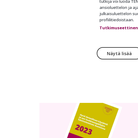
tutkija voi luoda TE
ansioluettelon ja a
julkaisuluettelon s
profiilitiedoistaan.
Tutkimuseettinen
Näytä lisää