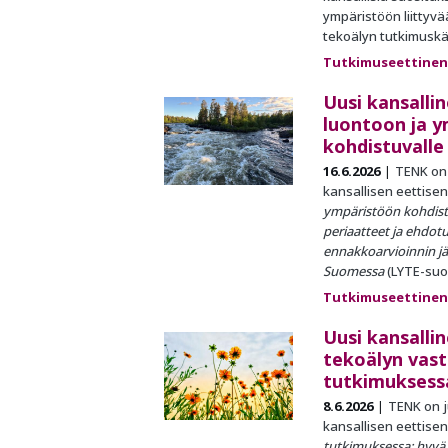
ympäristöön liittyv
tekoälyn tutkimuskä
Tutkimuseettinen
Uusi kansalli
luontoon ja 
kohdistuvalle
16.6.2026
TENK on 
kansallisen eettise
ympäristöön kohdist
periaatteet ja ehdotu
ennakkoarvioinnin jä
Suomessa
(LYTE-suos
Tutkimuseettinen
Uusi kansalli
tekoälyn vast
tutkimuksess
8.6.2026
TENK on j
kansallisen eettise
tutkimuksessa: hyvä t