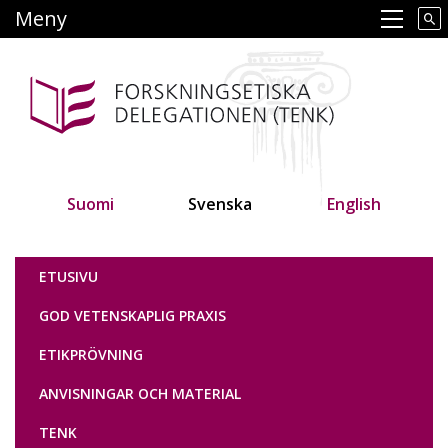
Hoppa
Meny
Main navigation
till
huvudinnehåll
Suomi
Svenska
English
Tutkimuseettinen neuvottelukunta
ETUSIVU
GOD VETENSKAPLIG PRAXIS
ETIKPRÖVNING
ANVISNINGAR OCH MATERIAL
TENK