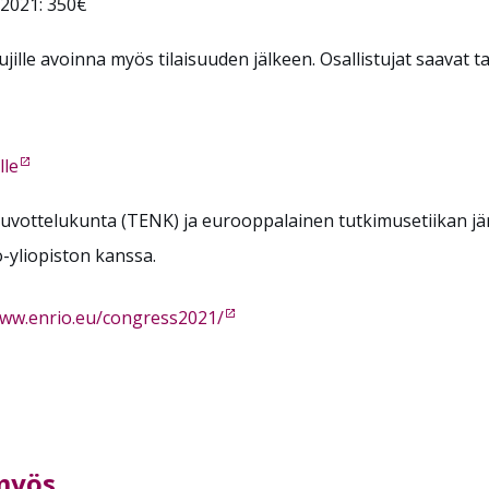
.2021: 350€
jille avoinna myös tilaisuuden jälkeen. Osallistujat saavat t
lle
uvottelukunta (TENK) ja eurooppalainen tutkimusetiikan jä
-yliopiston kanssa.
www.enrio.eu/congress2021/
 myös