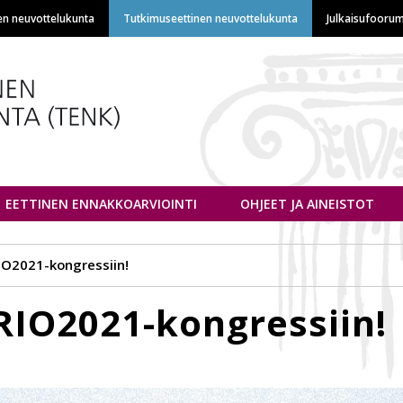
Hyppää
en neuvottelukunta
Tutkimuseettinen neuvottelukunta
Julkaisufoorum
pääsisältöön
euvottelukunta
EETTINEN ENNAKKOARVIOINTI
OHJEET JA AINEISTOT
IO2021-kongressiin!
RIO2021-kongressiin!