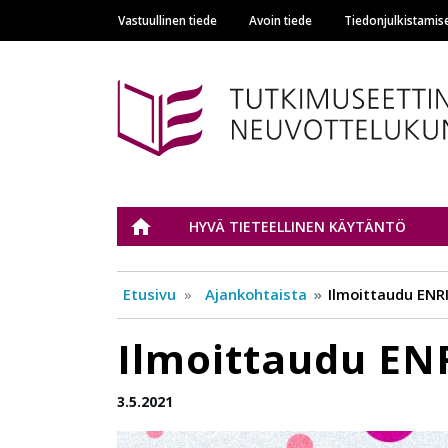
Vastuullinen tiede
Avoin tiede
Tiedonjulkistamis
Main navigation
Tutkimuseettinen n
ETUSIVU
HYVÄ TIETEELLINEN KÄYTÄNTÖ
Etusivu
Ajankohtaista
Ilmoittaudu ENR
Ilmoittaudu EN
3.5.2021