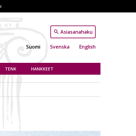
i
Asiasanahaku
Suomi
Svenska
English
TENK
HANKKEET