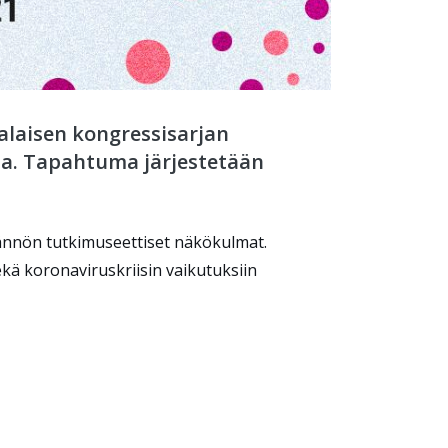
alaisen kongressisarjan
sa. Tapahtuma järjestetään
ännön tutkimuseettiset näkökulmat.
ä koronaviruskriisin vaikutuksiin