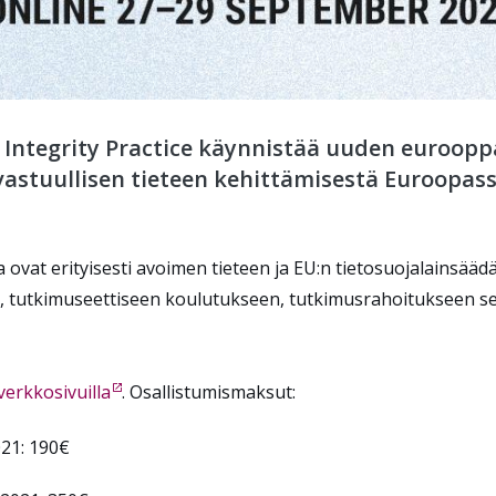
Integrity Practice käynnistää uuden euroopp
vastuullisen tieteen kehittämisestä Euroopas
at erityisesti avoimen tieteen ja EU:n tietosuojalainsääd
 tutkimuseettiseen koulutukseen, tutkimusrahoitukseen sek
erkkosivuilla
. Osallistumismaksut:
021: 190€