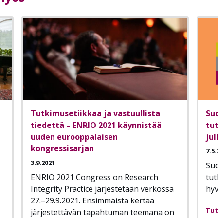
Tutkimusetiikkaa ja vastuullista
Su
tiedettä – ENRIO 2021 käynnistää
tu
uuden eurooppalaisen
jul
kongressisarjan
7.5.
3.9.2021
Suo
ENRIO 2021 Congress on Research
tut
Integrity Practice järjestetään verkossa
hyv
27.–29.9.2021. Ensimmäistä kertaa
Tut
järjestettävän tapahtuman teemana on