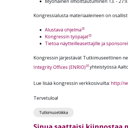
Myöhäinen ilmoittautuminen 13. - 27.9
Kongressialusta materiaaleineen on osallistu
Alustava ohjelma
Kongressin työpajat
Tietoa näytteilleasettajille ja sponsorei
Kongressin järjestävät Tutkimuseettinen ne
Integrity Offices (ENRIO)
yhteistyössä Aalto
Lue lisää kongressin verkkosivuilta:
http://
Tervetuloa!
Tutkimusetiikka
Sinua saattaisi kiinnostaa