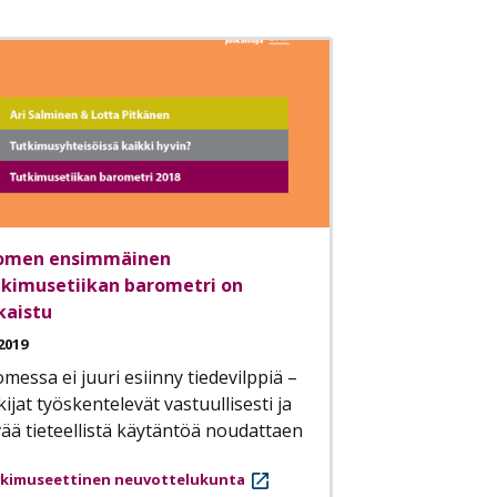
omen ensimmäinen
tkimusetiikan barometri on
kaistu
2019
messa ei juuri esiinny tiedevilppiä –
kijat työskentelevät vastuullisesti ja
ää tieteellistä käytäntöä noudattaen
kimuseettinen neuvottelukunta