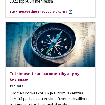
2022 loppuun mennessä.
Tutkimuseettinen neuvottelukunta
Tutkimusetiikan barometrikysely nyt
käynnissä
17.1.2019
Suomen korkeakoulu- ja tutkimuskenttää
kiertää parhaillaan ensimmäinen kansallinen
tutkimusetiikan barometrikysely.