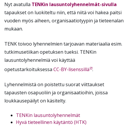
Nyt avatulla
TENKin lausuntolyhennelmät-sivulla
tapaukset on luokiteltu niin, että niitä voi hakea paitsi
vuoden myös aiheen, organisaatiotyypin ja tieteenalan
mukaan.
TENK toivoo lyhennelmien tarjoavan materiaalia esim.
tutkimusetiikan opetuksen tueksi. TENKin
lausuntolyhennelmiä voi käyttää
opetustarkoituksessa
CC-BY-lisenssillä
.
Lyhennelmistä on poistettu suorat viittaukset
tapausten osapuoliin ja organisaatioihin, joissa
loukkausepäilyt on käsitelty.
TENKin lausuntolyhennelmät
Hyvä tieteellinen käytäntö (HTK)