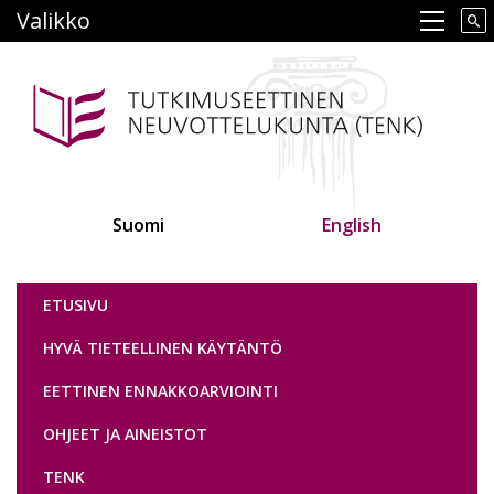
Hyppää
Valikko
Main navigation
pääsisältöön
Suomi
English
Tutkimuseettinen neuvottelukunta
ETUSIVU
HYVÄ TIETEELLINEN KÄYTÄNTÖ
EETTINEN ENNAKKOARVIOINTI
OHJEET JA AINEISTOT
TENK