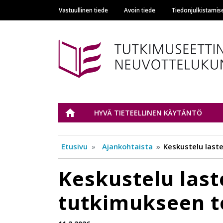
Vastuullinen tiede
Avoin tiede
Tiedonjulkistamis
Main navigation
Tutkimuseettinen n
ETUSIVU
HYVÄ TIETEELLINEN KÄYTÄNTÖ
Etusivu
Ajankohtaista
Keskustelu laste
Keskustelu last
tutkimukseen to