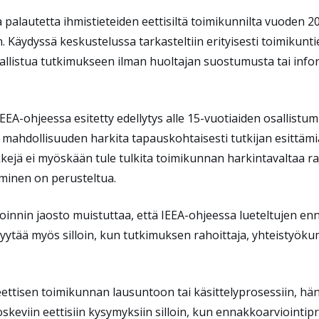
a palautetta
ihmistieteiden eettisiltä
toimikunnilta vuoden 202
. K
äydyssä keskustelussa
tarkasteltiin
erityisesti toimikunt
allistua tutkimukseen ilman huoltajan suostumusta tai info
EEA-ohjee
ssa
esitetty edellytys alle 15-vuotiaiden osallist
e
mahdollisuuden harkita
tapauskohtaise
sti tutkijan esittä
kkejä ei
myöskään
tule tulkita
toimikunnan
harkintavaltaa raj
aminen on perusteltua.
oinnin jaosto muistuttaa, että IEEA-ohjeessa lueteltujen e
ytää myös silloin, kun tutkimuksen rahoittaja, yhteistyökum
eettisen toimikunnan lausuntoon tai käsittelyprosessiin, hän
skeviin eettisiin kysymyksiin silloin, kun ennakkoarviointipr