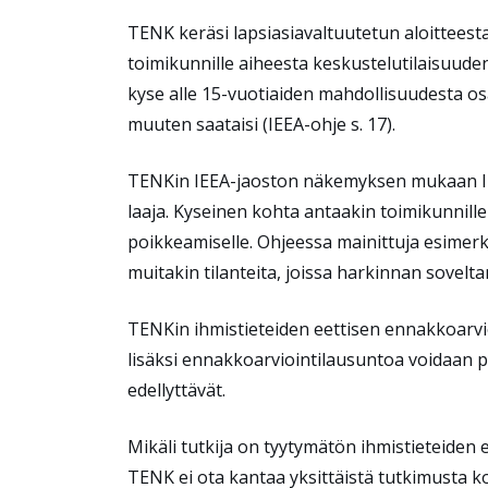
TENK keräsi lapsiasiavaltuutetun aloitteest
toimikunnille
aiheesta
keskustelutilaisuuden
kyse alle 15-vuotiaiden mahdollisuudesta os
muuten s
aataisi
(IEEA-ohje s. 17)
.
TENKin IEEA-jaoston näkemyksen mukaan I
laaja
. Kyseinen kohta
antaa
kin
toimikunnill
poikkeamiselle
. Ohjeessa mainittuja esimer
muitakin tilanteita, joissa harkinnan sovelt
TENKin ihmistieteiden eettisen ennakkoarvi
lisäksi ennakkoarviointilausuntoa voidaan py
edellyttävät.
Mikäli tutkija on tyytymätön
ihmistieteiden
TENK ei ota kantaa yksittäistä tutkimusta ko