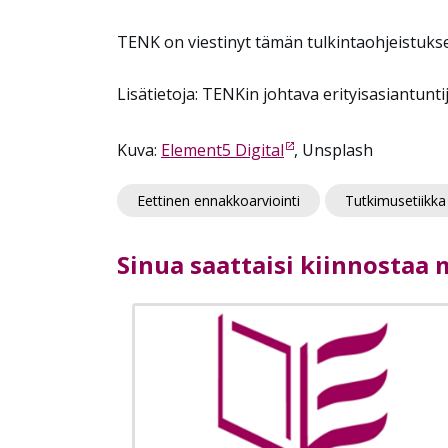
TENK on viestinyt tämän tulkintaohjeistuksen
Lisätietoja
:
TENKin
johtava
erityisasiantunti
Kuva:
Element5 Digital
,
Uns
plash
Eettinen ennakkoarviointi
Tutkimusetiikka
Sinua saattaisi kiinnostaa