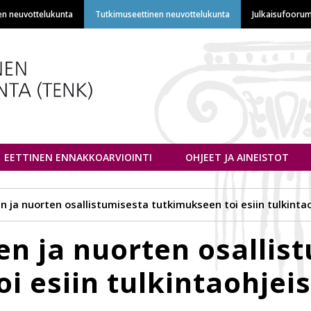
Hyppää
en neuvottelukunta
Tutkimuseettinen neuvottelukunta
Julkaisufoorum
pääsisältöön
euvottelukunta
EETTINEN ENNAKKOARVIOINTI
OHJEET JA AINEISTOT
n ja nuorten osallistumisesta tutkimukseen toi esiin tulkint
en ja nuorten osallis
i esiin tulkintaohjei