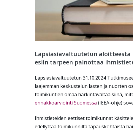
Lapsiasiavaltuutetun aloitteesta
esiin tarpeen painottaa ihmistie
Lapsiasiavaltuutetun 31.10.2024 Tutkimuseett
laajemman keskustelun lasten ja nuorten o
toimikun
tien
omaa
harkintavaltaa siinä,
mit
ennakkoarviointi Suomessa
(
IEEA-ohje
)
sove
Ihmistieteiden eettiset toimikunnat käsitte
edellyttää toimikunnilta tapauskohtaista ha