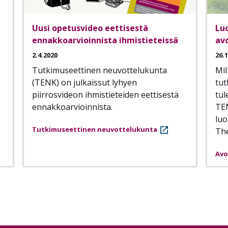
Uusi opetusvideo eettisestä
Lu
ennakkoarvioinnista ihmistieteissä
avo
2.4.2020
26.
Tutkimuseettinen neuvottelukunta
Mil
(TENK) on julkaissut lyhyen
tut
piirrosvideon ihmistieteiden eettisestä
tu
ennakkoarvioinnista.
TEN
luo
Tutkimuseettinen neuvottelukunta
The
Avo