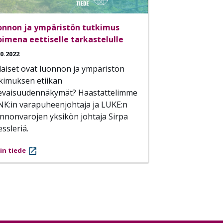
onnon ja ympäristön tutkimus
imena eettiselle tarkastelulle
10.2022
laiset ovat luonnon ja ympäristön
kimuksen etiikan
levaisuudennäkymät? Haastattelimme
K:in varapuheenjohtaja ja LUKE:n
nnonvarojen yksikön johtaja Sirpa
ssleriä.
in tiede