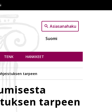
i
Asiasanahaku
Suomi
TENK
HANKKEET
aohjeistuksen tarpeen
tumisesta
stuksen tarpeen