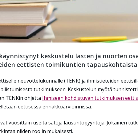
 käynnistynyt keskustelu lasten ja nuorten os
teiden eettisten toimikuntien tapauskohtaista
iselle neuvottelukunnalle (TENK) ja ihmistieteiden eettisil
sallistumisesta tutkimukseen. Keskustelun myötä
tunnistetti
en
TENKin
ohjetta
Ihmiseen kohdistuvan tutkimuksen eettis
l
letaan
eettisessä ennakkoarvioinnissa
.
levät vuosittain useita satoja lausuntopyyntöjä. Jokainen tu
rkintaa niiden roolin mukaisesti.