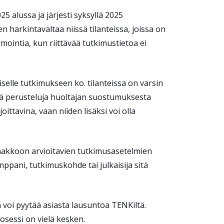
5 alussa ja järjesti syksyllä 2025
ien harkintavaltaa
niissä
tilanteissa, joissa
on
rmointia,
kun
riittävää
tutkimustietoa ei
umiselle tutkimukseen
ko.
tilanteissa
on
varsin
miä perusteluja huoltajan suostumuksesta
oittavina, vaan niiden lisäksi voi olla
nnakkoon arvioitavien tutkimusasetelmien
ppani, tutkimuskohde tai julkaisija sitä
 voi pyytää asiasta lausuntoa TENKiltä.
osessi on vielä kesken.