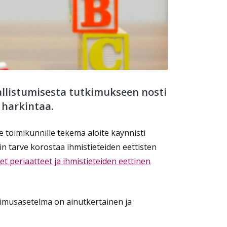
allistumisesta tutkimukseen nosti
 harkintaa.
le toimikunnille tekemä aloite
käynnisti
in
tarve
korostaa
ihmistieteiden eettis
ten
et
periaatte
et
ja ihmistieteiden eettinen
tkimusasetelma on ainutkertainen ja