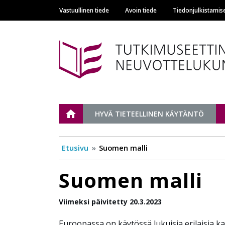
Vastuullinen tiede
Avoin tiede
Tiedonjulkistamis
Main navigation
Tutkimuseettinen n
ETUSIVU
HYVÄ TIETEELLINEN KÄYTÄNTÖ
Etusivu
Suomen malli
Suomen malli
Viimeksi päivitetty 20.3.2023
Euroopassa on käytössä lukuisia erilaisia k