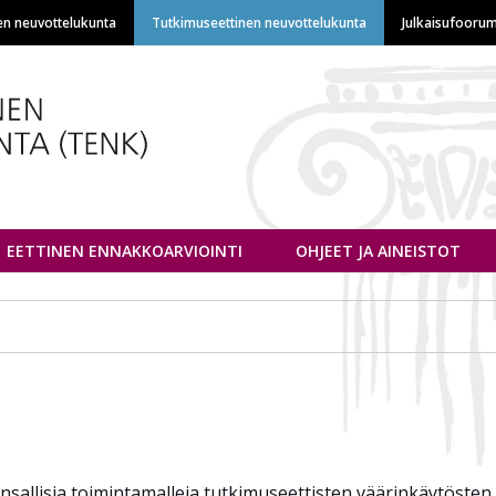
Hyppää
en neuvottelukunta
Tutkimuseettinen neuvottelukunta
Julkaisufoorum
pääsisältöön
euvottelukunta
EETTINEN ENNAKKOARVIOINTI
OHJEET JA AINEISTOT
ansallisia toimintamalleja tutkimuseettisten väärinkäytösten