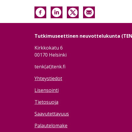
Tutkimuseettinen neuvottelukunta (TE
Kirkkokatu 6
00170 Helsinki
tenk(at)tenk.fi
Yhteystiedot
Lisensointi
Tietosuoja
Saavutettavuus
Palautelomake