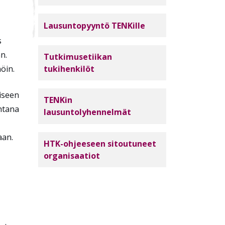
Lausuntopyyntö TENKille
s
n.
Tutkimusetiikan
öin.
tukihenkilöt
iseen
TENKin
htana
lausuntolyhennelmät
aan.
HTK-ohjeeseen sitoutuneet
organisaatiot