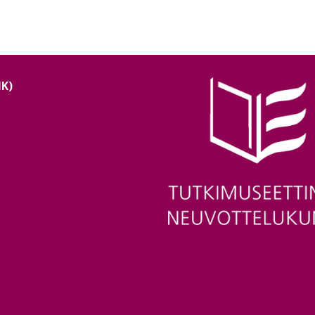
NK)
Image