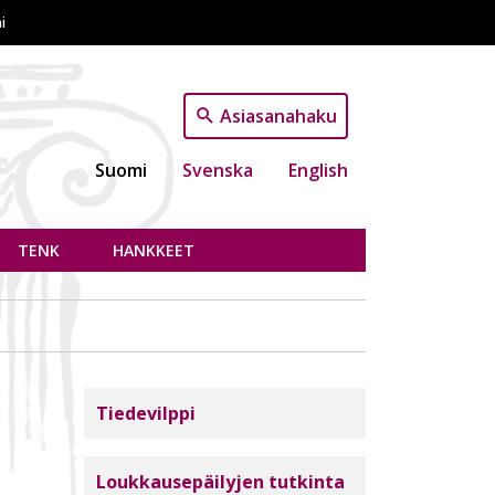
i
Asiasanahaku
Suomi
Svenska
English
TENK
HANKKEET
Tutkimuseettinen neuvottelukunta
Tiedevilppi
Loukkausepäilyjen tutkinta