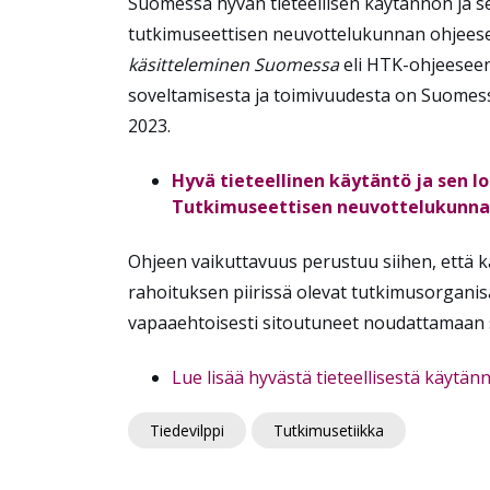
Suomessa hyvän tieteellisen käytännön ja s
tutkimuseettisen neuvottelukunnan ohjee
käsitteleminen Suomessa
eli HTK-ohjeeseen
soveltamisesta ja toimivuudesta on Suomess
2023.
Hyvä tieteellinen käytäntö ja sen 
Tutkimuseettisen neuvottelukunnan
Ohjeen vaikuttavuus perustuu siihen, että k
rahoituksen piirissä olevat tutkimusorganis
vapaaehtoisesti sitoutuneet noudattamaan s
Lue lisää hyvästä tieteellisestä käytän
Tiedevilppi
Tutkimusetiikka