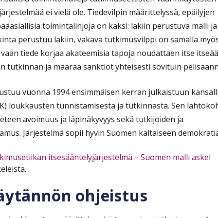
järjestelmää ei vielä ole. Tiedevilpin määrittelyssä, epäilyjen
siallisia toimintalinjoja on kaksi: lakiin perustuva malli ja
kinta perustuu lakiin, vakava tutkimusvilppi on samalla myö
, vaan tiede korjaa akateemisia tapoja noudattaen itse itseää
n tutkinnan ja määrää sanktiot yhteisesti sovituin pelisäänn
rustuu vuonna 1994 ensimmäisen kerran julkaistuun kansall
K) loukkausten tunnistamisesta ja tutkinnasta. Sen lähtöko
tieteen avoimuus ja läpinäkyvyys sekä tutkijoiden ja
amus. Järjestelmä sopii hyvin Suomen kaltaiseen demokrati
kimusetiikan itsesääntelyjärjestelmä – Suomen malli askel
eleista.
käytännön ohjeistus