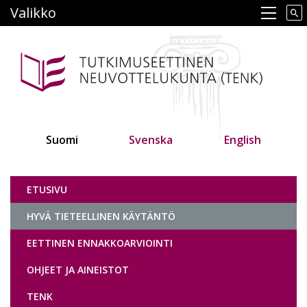
Hyppää
Valikko
Main navigation
pääsisältöön
Suomi
Svenska
English
Tutkimuseettinen neuvottelukunta
ETUSIVU
HYVÄ TIETEELLINEN KÄYTÄNTÖ
EETTINEN ENNAKKOARVIOINTI
OHJEET JA AINEISTOT
TENK