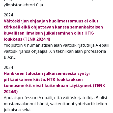
yliopistonlehtori C ja...
2024
Väitöskirjan ohjaajan huolimattomuus ei ollut
törkeää eikä ohjattavan kanssa samankaltaisen
kuvallisen ilmaisun julkaiseminen ollut HTK-
loukkaus (TENK 2024:4)
Yliopiston X humanistisen alan väitöskirjatutkija A epäili
väitöskirjansa ohjaajaa, X:n tekniikan alan professoria
B A:n...
2024
Hankkeen tulosten julkaisemisesta syntyi
pitkäaikainen kiista. HTK-loukkauksen
tunnusmerkit eivät kuitenkaan täyttyneet (TENK
2024:3)
Apulaisprofessori A epäili, että väitöskirjatutkija B olisi
mustamaalannut häntä, vaikeuttanut yhteisartikkelien
julkaisua sekä...