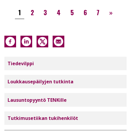
Sivutus
››
1
2
3
4
5
6
7
»
Tutkimuseettinen neuvottelukunta
Tiedevilppi
Loukkausepäilyjen tutkinta
Lausuntopyyntö TENKille
Tutkimusetiikan tukihenkilöt