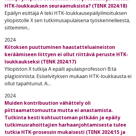
HTK-loukkauksen seuraamuksista? (TENK 2024:18)
Epäilyn esittäjä A teki HTK-loukkausepäilyilmoituksen
yliopistolle X sen tutkimusapulaisena työskennelleestä,
sittemmin...
2024
Kiitoksen puuttuminen haastatteluaineiston
keräämiseen liittyen ei ollut riittävä peruste HTK-
loukkaukseksi (TENK 2024:17)
Yliopiston X tutkija A epäili apulaisprofessori B:tä
plagioinnista. Esiselvityksen mukaan HTK-loukkausta ei
ollut tapahtunut. A:...
2024
Muiden kontribuution vähättely oli
piittaamattomuutta mutta ei anastamista.
Tutkinta kesti kohtuuttoman pitkään ja epäily
tutkimusrahoittajien harhaanjohtamisesta tulee
tutkia HTK-prosessin mukaisesti (TENK 2024:15 ja