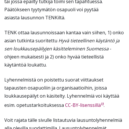
tai jossa epäilty tutkija toimi sen tapahtuessa.
Päätökseen tyytymätön osapuoli voi pyytää
asiasta lausunnon TENKiltä.
TENK ottaa lausunnoissaan kantaa vain siihen, 1) onko
asian tutkinta suoritettu
Hyvä tieteellinen käytäntö ja
sen loukkausepäilyjen käsitteleminen Suomessa
-
ohjeen mukaisesti ja 2) onko hyvää tieteellistä
käytäntöä loukattu.
Lyhennelmistä on poistettu suorat viittaukset
tapausten osapuoliin ja organisaatioihin, joissa
loukkausepäilyt on käsitelty. Lyhennelmiä voi käyttää
esim. opetustarkoituksessa
CC-BY-lisenssillä
.
Voit rajata tälle sivulle listautuvia lausuntolyhennelmiä
alla olevilla suodattimilla. Lausuntolyhennelmät