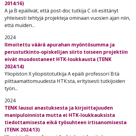
2014:16)
A ja B epäilivät, että post-doc tutkija C oli esittänyt
yhteisesti tehtyjä projekteja ominaan vuosien ajan niin,
että muiden...
2024
Ilmoitettu väärä apurahan myöntösumma ja
perustutkinto-opiskelijan siirto toiseen projektiin
eivät muodostaneet HTK-loukkausta (TENK
2024:14)
Yliopiston X yliopistotutkija A epäili professori B:tä
piittaamattomuudesta HTK:sta, erityisesti tutkijoiden
työn...
2024
TENK lausui anastuksesta ja kirjoittajuuden
manipuloinnista mutta ei HTK-loukkauksista
tiedottamisesta eikä työsuhteen irtisanomisesta
(TENK 2024:13)