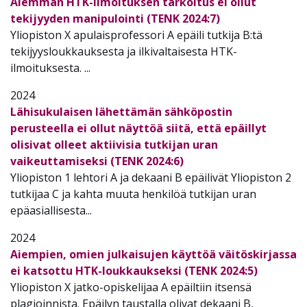
Aiemman HTK-ilmoituksen tarkoitus ei ollut
tekijyyden manipulointi (TENK 2024:7)
Yliopiston X apulaisprofessori A epäili tutkija B:tä
tekijyysloukkauksesta ja ilkivaltaisesta HTK-
ilmoituksesta.
...
2024
Lähisukulaisen lähettämän sähköpostin
perusteella ei ollut näyttöä siitä, että epäillyt
olisivat olleet aktiivisia tutkijan uran
vaikeuttamiseksi (TENK 2024:6)
Yliopiston 1 lehtori A ja dekaani B epäilivät Yliopiston 2
tutkijaa C ja kahta muuta henkilöä tutkijan uran
epäasiallisesta...
2024
Aiempien, omien julkaisujen käyttöä väitöskirjassa
ei katsottu HTK-loukkaukseksi (TENK 2024:5)
Yliopiston X jatko-opiskelijaa A epäiltiin itsensä
plagioinnista. Epäilyn taustalla olivat dekaani B,