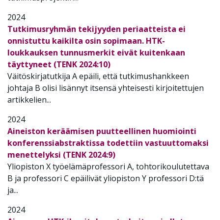
2024
Tutkimusryhmän tekijyyden periaatteista ei
onnistuttu kaikilta osin sopimaan. HTK-
loukkauksen tunnusmerkit eivät kuitenkaan
täyttyneet (TENK 2024:10)
Väitöskirjatutkija A epäili, että tutkimushankkeen
johtaja B olisi lisännyt itsensä yhteisesti kirjoitettujen
artikkelien...
2024
Aineiston keräämisen puutteellinen huomiointi
konferenssiabstraktissa todettiin vastuuttomaksi
menettelyksi (TENK 2024:9)
Yliopiston X työelämäprofessori A, tohtorikoulutettava
B ja professori C epäilivät yliopiston Y professori D:tä
ja...
2024