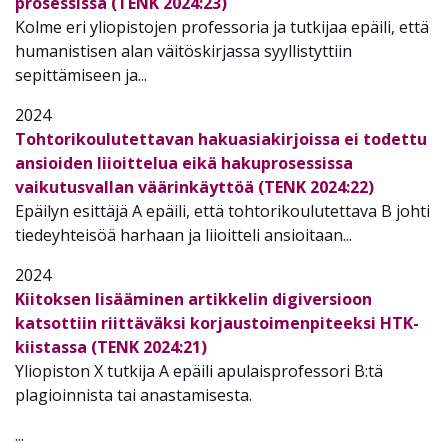
prosessissa (TENK 2024:23)
Kolme eri yliopistojen professoria ja tutkijaa epäili, että
humanistisen alan väitöskirjassa syyllistyttiin
sepittämiseen ja...
2024
Tohtorikoulutettavan hakuasiakirjoissa ei todettu
ansioiden liioittelua eikä hakuprosessissa
vaikutusvallan väärinkäyttöä (TENK 2024:22)
Epäilyn esittäjä A
epäili, että tohtorikoulutettava B johti
tiedeyhteisöä harhaan ja liioitteli ansioitaan...
2024
Kiitoksen lisääminen artikkelin digiversioon
katsottiin riittäväksi korjaustoimenpiteeksi HTK-
kiistassa (TENK 2024:21)
Yliopiston X tutkija A epäili apulaisprofessori B:tä
plagioinnista tai anastamisesta.
...