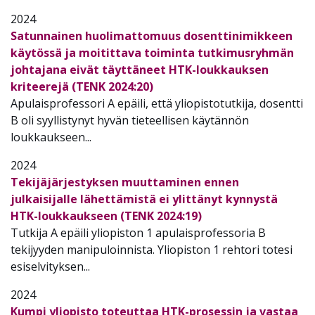
2024
Satunnainen huolimattomuus dosenttinimikkeen
käytössä ja moitittava toiminta tutkimusryhmän
johtajana eivät täyttäneet HTK-loukkauksen
kriteerejä (TENK 2024:20)
Apulaisprofessori A epäili, että yliopistotutkija, dosentti
B oli syyllistynyt hyvän tieteellisen käytännön
loukkaukseen...
2024
Tekijäjärjestyksen muuttaminen ennen
julkaisijalle lähettämistä ei ylittänyt kynnystä
HTK-loukkaukseen (TENK 2024:19)
Tutkija A epäili yliopiston 1 apulaisprofessoria B
tekijyyden manipuloinnista. Yliopiston 1 rehtori totesi
esiselvityksen...
2024
Kumpi yliopisto toteuttaa HTK-prosessin ja vastaa