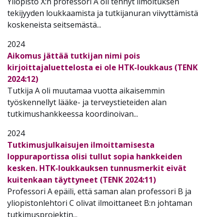
Yliopisto X:n professori A oli tehnyt ilmoituksen
tekijyyden loukkaamista ja tutkijanuran viivyttämistä
koskeneista seitsemästä...
2024
Aikomus jättää tutkijan nimi pois
kirjoittajaluettelosta ei ole HTK-loukkaus (TENK
2024:12)
Tutkija A oli muutamaa vuotta aikaisemmin
työskennellyt lääke- ja terveystieteiden alan
tutkimushankkeessa koordinoivan...
2024
Tutkimusjulkaisujen ilmoittamisesta
loppuraportissa olisi tullut sopia hankkeiden
kesken. HTK-loukkauksen tunnusmerkit eivät
kuitenkaan täyttyneet (TENK 2024:11)
Professori A epäili, että saman alan professori B ja
yliopistonlehtori C olivat ilmoittaneet B:n johtaman
tutkimusprojektin...