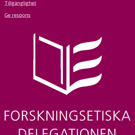
Tillgänglighet
Ge respons
Image