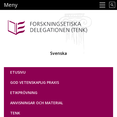
Hoppa
Meny
Main navigation
till
huvudinnehåll
Svenska
Tutkimuseettinen neuvottelukunta
ETUSIVU
GOD VETENSKAPLIG PRAXIS
ETIKPRÖVNING
ANVISNINGAR OCH MATERIAL
TENK