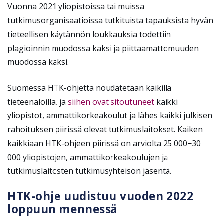
Vuonna 2021 yliopistoissa tai muissa
tutkimusorganisaatioissa tutkituista tapauksista hyvän
tieteellisen käytännön loukkauksia todettiin
plagioinnin muodossa kaksi ja piittaamattomuuden
muodossa kaksi.
Suomessa HTK-ohjetta noudatetaan kaikilla
tieteenaloilla, ja
siihen ovat sitoutuneet
kaikki
yliopistot, ammattikorkeakoulut ja lähes kaikki julkisen
rahoituksen piirissä olevat tutkimuslaitokset. Kaiken
kaikkiaan HTK-ohjeen piirissä on arviolta 25 000−30
000 yliopistojen, ammattikorkeakoulujen ja
tutkimuslaitosten tutkimusyhteisön jäsentä.
HTK-ohje uudistuu vuoden 2022
loppuun mennessä