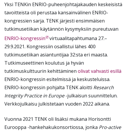
Yksi TENKin ENRIO-puheenjohtajakauden keskeisistä
tavoitteista oli perustaa kansainvälinen ENRIO-
kongressien sarja. TENK järjesti ensimmäisen
tutkimusetiikan käytännön kysymyksiin pureutuvan
ENRIO-kongressin
virtuaalitapahtumana 27.–
29.9.2021. Kongressiin osallistui lähes 400
tutkimusetiikan asiantuntijaa 32:sta eri maasta.
Tutkimuseettinen koulutus ja hyvän
tutkimuskulttuurin kehittäminen
olivat vahvasti esillä
ENRIO-kongressin esitelmissä ja keskusteluissa.
ENRIO-kongressin pohjalta TENK aloitti
Research
Integrity Practice in Europe
-julkaisun suunnittelun.
Verkkojulkaisu julkistetaan vuoden 2022 aikana.
Vuonna 2021 TENK oli lisäksi mukana Horisontti
Eurooppa -hankehakukonsortiossa, jonka
Pro-active