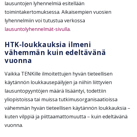
lausuntojen lyhennelmiä esitellään
toimintakertomuksessa. Aikaisempien vuosien
lyhennelmiin voi tutustua verkossa
lausuntolyhennelmät-sivulla
.
HTK-loukkauksia ilmeni
vähemmän kuin edeltävänä
vuonna
Vaikka TENKille ilmoitettujen hyvän tieteellisen
käytännön loukkausepäilyjen ja niihin liittyvien
lausuntopyyntöjen määrä lisääntyi, todettiin
yliopistoissa tai muissa tutkimusorganisaatioissa
vähemmän hyvän tieteellisen käytännön loukkauksia –
kuten vilppiä ja piittaamattomuutta – kuin edeltävänä
vuonna.