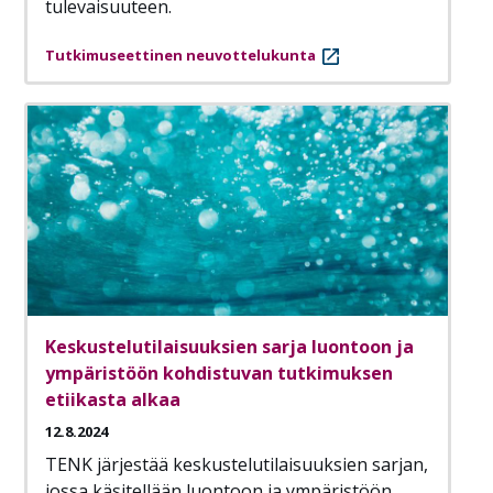
tulevaisuuteen.
Tutkimuseettinen neuvottelukunta
Keskustelutilaisuuksien sarja luontoon ja
ympäristöön kohdistuvan tutkimuksen
etiikasta alkaa
12.8.2024
TENK järjestää keskustelutilaisuuksien sarjan,
jossa käsitellään luontoon ja ympäristöön