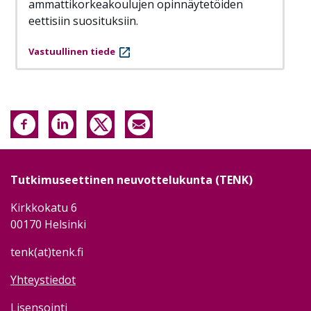
ammattikorkeakoulujen opinnäytetöiden
eettisiin suosituksiin.
Vastuullinen tiede
Tutkimuseettinen neuvottelukunta (TENK)
Kirkkokatu 6
00170 Helsinki
tenk(at)tenk.fi
Yhteystiedot
Lisensointi