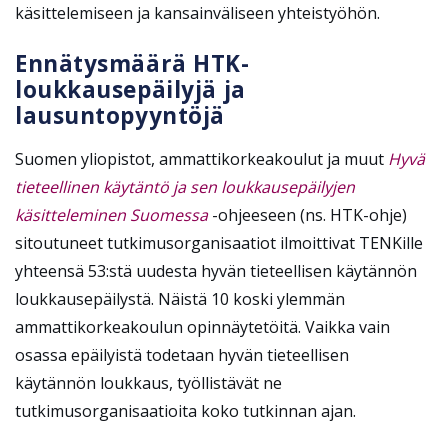
käsittelemiseen ja kansainväliseen yhteistyöhön.
Ennätysmäärä HTK-
loukkausepäilyjä ja
lausuntopyyntöjä
Suomen yliopistot, ammattikorkeakoulut ja muut
Hyvä
tieteellinen käytäntö ja sen loukkausepäilyjen
käsitteleminen Suomessa
-ohjeeseen (ns. HTK-ohje)
sitoutuneet tutkimusorganisaatiot ilmoittivat TENKille
yhteensä 53:stä uudesta hyvän tieteellisen käytännön
loukkausepäilystä. Näistä 10 koski ylemmän
ammattikorkeakoulun opinnäytetöitä. Vaikka vain
osassa epäilyistä todetaan hyvän tieteellisen
käytännön loukkaus, työllistävät ne
tutkimusorganisaatioita koko tutkinnan ajan.