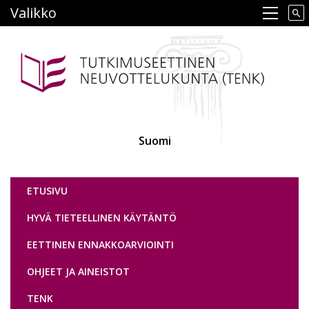
Hyppää
Valikko
Main navigation
pääsisältöön
Suomi
Tutkimuseettinen neuvottelukunta
ETUSIVU
HYVÄ TIETEELLINEN KÄYTÄNTÖ
EETTINEN ENNAKKOARVIOINTI
OHJEET JA AINEISTOT
TENK