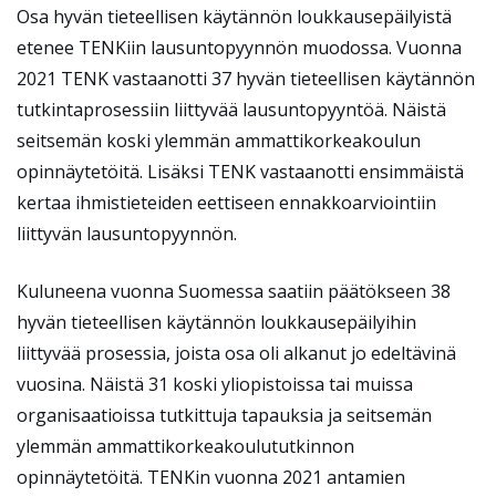
Osa hyvän tieteellisen käytännön loukkausepäilyistä
etenee TENKiin lausuntopyynnön muodossa. Vuonna
2021 TENK vastaanotti 37 hyvän tieteellisen käytännön
tutkintaprosessiin liittyvää lausuntopyyntöä. Näistä
seitsemän koski ylemmän ammattikorkeakoulun
opinnäytetöitä. Lisäksi TENK vastaanotti ensimmäistä
kertaa ihmistieteiden eettiseen ennakkoarviointiin
liittyvän lausuntopyynnön.
Kuluneena vuonna Suomessa saatiin päätökseen 38
hyvän tieteellisen käytännön loukkausepäilyihin
liittyvää prosessia, joista osa oli alkanut jo edeltävinä
vuosina. Näistä 31 koski yliopistoissa tai muissa
organisaatioissa tutkittuja tapauksia ja seitsemän
ylemmän ammattikorkeakoulututkinnon
opinnäytetöitä. TENKin vuonna 2021 antamien