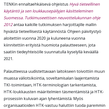
TENKin ennaltaehkäisevä ohjeistus
Hyvä tieteellinen
käytäntö ja sen loukkausepäilyjen käsitteleminen
Suomessa. Tutkimuseettisen neuvottelukunnan ohje
2012
antaa kaikille tutkimuksen harjoittajille mallin
hyvästä tieteellisestä käytännöstä. Ohjeen päivitystyö
aloitettiin vuonna 2020 ja kuluneena vuonna
kiinnitettiin erityistä huomiota palautteeseen, jota
saatiin tiedeyhteisölle suunnatulla kyselyllä keväällä
2021.
Palautteessa uudistettavaan laitokseen toivottiin muun
muassa väliotsikointia, soveltamisalan laajentamista
TKI-toimintaan, HTK-terminologian tarkentamista,
HTK-loukkausten määritelmien täsmentämistä ja HTK-
prosessiin kuluvan ajan lyhentämistä. Myös
organisaatioiden HTK-vastuu haluttiin tuoda paremmin