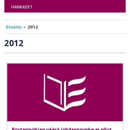
HANKKEET
Etusivu
2012
2012
Posteripohjan väärä johdantovirke ei ollut