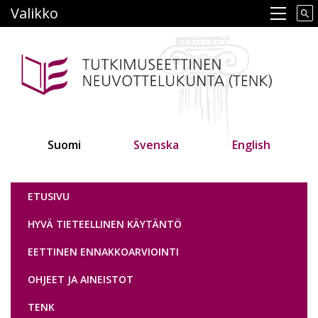
Hyppää
Valikko
Main navigation
pääsisältöön
Suomi
Svenska
English
Tutkimuseettinen neuvottelukunta
ETUSIVU
HYVÄ TIETEELLINEN KÄYTÄNTÖ
EETTINEN ENNAKKOARVIOINTI
OHJEET JA AINEISTOT
TENK