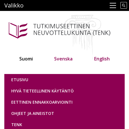
Hyppää
Valikko
Main navigation
pääsisältöön
Suomi
Svenska
English
Tutkimuseettinen neuvottelukunta
ETUSIVU
HYVÄ TIETEELLINEN KÄYTÄNTÖ
EETTINEN ENNAKKOARVIOINTI
OHJEET JA AINEISTOT
TENK