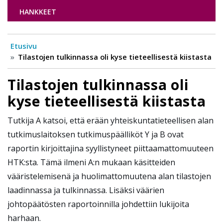
HANKKEET
Etusivu
Tilastojen tulkinnassa oli kyse tieteellisestä kiistasta
Tilastojen tulkinnassa oli
kyse tieteellisestä kiistasta
Tutkija A katsoi, että erään yhteiskuntatieteellisen alan
tutkimuslaitoksen tutkimuspäälliköt Y ja B ovat
raportin kirjoittajina syyllistyneet piittaamattomuuteen
HTK:sta. Tämä ilmeni A:n mukaan käsitteiden
vääristelemisenä ja huolimattomuutena alan tilastojen
laadinnassa ja tulkinnassa. Lisäksi väärien
johtopäätösten raportoinnilla johdettiin lukijoita
harhaan.