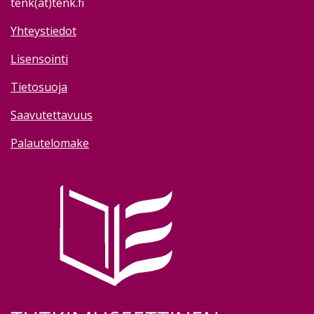
tenk(at)tenk.fi
Yhteystiedot
Lisensointi
Tietosuoja
Saavutettavuus
Palautelomake
Image