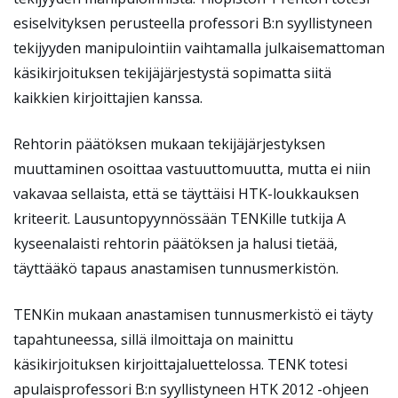
esiselvityksen perusteella professori B:n syyllistyneen
tekijyyden manipulointiin vaihtamalla julkaisemattoman
käsikirjoituksen tekijäjärjestystä sopimatta siitä
kaikkien kirjoittajien kanssa.
Rehtorin päätöksen mukaan tekijäjärjestyksen
muuttaminen osoittaa vastuuttomuutta, mutta ei niin
vakavaa sellaista, että se täyttäisi HTK-loukkauksen
kriteerit. Lausuntopyynnössään TENKille tutkija A
kyseenalaisti rehtorin päätöksen ja halusi tietää,
täyttääkö tapaus anastamisen tunnusmerkistön.
TENKin mukaan anastamisen tunnusmerkistö ei täyty
tapahtuneessa, sillä ilmoittaja on mainittu
käsikirjoituksen kirjoittajaluettelossa. TENK totesi
apulaisprofessori B:n syyllistyneen HTK 2012 -ohjeen