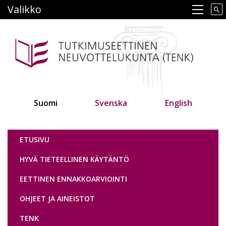
Hyppää
Valikko
Main navigation
pääsisältöön
Suomi
Svenska
English
Tutkimuseettinen neuvottelukunta
ETUSIVU
HYVÄ TIETEELLINEN KÄYTÄNTÖ
EETTINEN ENNAKKOARVIOINTI
OHJEET JA AINEISTOT
TENK