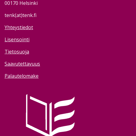
00170 Helsinki
tenk(at)tenk.fi
Yhteystiedot
Lisensointi
Tietosuoja
Saavutettavuus
Palautelomake
Image